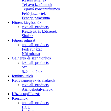
Kasein fehérjék
Tejsavó izolátumok
Tejsavó koncentrátumok
Fehérjeszeletek
Fehérje palacsinta
Fitness kiegészítők
text_all_products
Kesztyűk és kötszerek
Shaker
Fitness ruházat
text_all_products
Férfi ruházat
Női ruházat
Gainerek és szénhidrátok
text_all_products
Szál
Szénhidrátok
Ionikus italok
Kedvezmények és eladások
text_all_products
Ajándékutalványok
Közös táplálkozás
Kreatinok
text_all_products
HCL