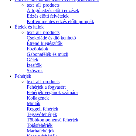
text_all_products
Átfogó edzés előtti edzések
Edzés előtti felvételek
Koffeinmentes edzés előtti pumpák
Ételek és italok
text_all_products
Csokoládé és dió kenhető
Étrend-kiegészítők
Főzőolajok
Gabonafélék és müzli
Gélek
Ízesítők
Szószok
Fehérjék
text_all_products
Fehérjék a fogyásért
Fehérjék vegánok számára
Kollagének
Minták
Reggeli fehérjék
Tejsavófehérjék
Többkomponensű fehérjék
Tojásfehérjék
Marhafehérjék