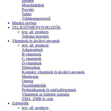
Ízesített
Monohidrátok
Powder
Tablet
Többkomponensű
Minden egyben
TELJESÍTMÉNYFOKOZÓK
text_all_products
Tribulus terrestris
Vitaminok és ásványi anyagok
text_all_products
Adaptogének
B-vitaminok
C-vitaminok
D-vitaminok
Elektrolitok
Komplex vitaminok és ásványi anyagok
Magnesias
Omega
Pezsgőtabletták
Probiotikumok és emésztőenzimek
Vitaminok az ízületek számára
ZMA, ZMB és cink
Zsírégetők
text_all_products