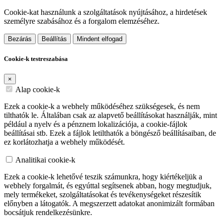
Cookie-kat használunk a szolgáltatások nyújtásához, a hirdetések
személyre szabásához és a forgalom elemzéséhez.
Bezárás
Beállítás
Mindent elfogad
Cookie-k testreszabása
×
Alap cookie-k
Ezek a cookie-k a webhely működéséhez szükségesek, és nem
tilthatók le. Általában csak az alapvető beállításokat használják, mint
például a nyelv és a pénznem lokalizációja, a cookie-fájlok
beállításai stb. Ezek a fájlok letilthatók a böngésző beállításaiban, de
ez korlátozhatja a webhely működését.
Analitikai cookie-k
Ezek a cookie-k lehetővé teszik számunkra, hogy kiértékeljük a
webhely forgalmát, és egyúttal segítsenek abban, hogy megtudjuk,
mely termékeket, szolgáltatásokat és tevékenységeket részesítik
előnyben a látogatók. A megszerzett adatokat anonimizált formában
bocsátjuk rendelkezésünkre.