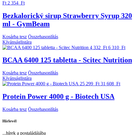
Ft
2 354 Ft
Bezkalorický sirup Strawberry Syrup 320
ml - GymBeam
Kosárba tesz
Összehasonlítás
Kívánságlistára
4 332 Ft
6 310 Ft
BCAA 6400 125 tabletta - Scitec Nutrition
Kosárba tesz
Összehasonlítás
Kívánságlistára
25 299 Ft
31 608 Ft
Protein Power 4000 g - Biotech USA
Kosárba tesz
Összehasonlítás
Hírlevél
...hírek a postaládájába