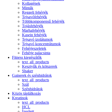
Kollagének
Minták
Reggeli fehérjék
Tejsavófehérjék
Többkomponensű fehérjék
Tojásfehérjék
Marhafehérjék
Kasein fehérjék
Tejsavó izolátumok
Tejsavó koncentrátumok
Fehérjeszeletek
Fehérje palacsinta
Fitness kiegészítők
text_all_products
Kesztyűk és kötszerek
Shaker
Gainerek és szénhidrátok
text_all_products
Szál
Szénhidrátok
Közös táplálkozás
Kreatinok
text_all_products
HCL
Ízesített