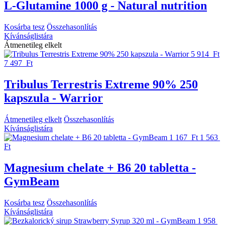
L-Glutamine 1000 g - Natural nutrition
Kosárba tesz
Összehasonlítás
Kívánságlistára
Átmenetileg elkelt
5 914 Ft
7 497 Ft
Tribulus Terrestris Extreme 90% 250
kapszula - Warrior
Átmenetileg elkelt
Összehasonlítás
Kívánságlistára
1 167 Ft
1 563
Ft
Magnesium chelate + B6 20 tabletta -
GymBeam
Kosárba tesz
Összehasonlítás
Kívánságlistára
1 958