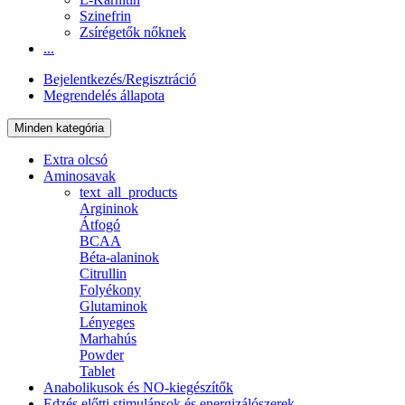
Szinefrin
Zsírégetők nőknek
...
Bejelentkezés/Regisztráció
Megrendelés állapota
Minden kategória
Extra olcsó
Aminosavak
text_all_products
Argininok
Átfogó
BCAA
Béta-alaninok
Citrullin
Folyékony
Glutaminok
Lényeges
Marhahús
Powder
Tablet
Anabolikusok és NO-kiegészítők
Edzés előtti stimulánsok és energizálószerek