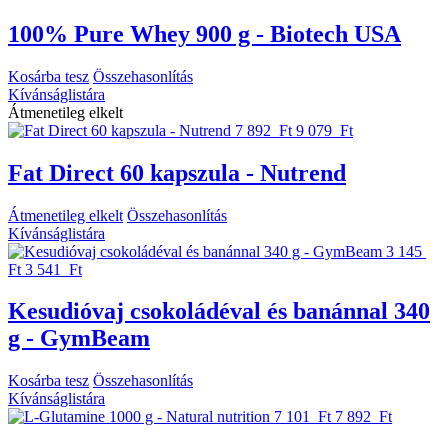
100% Pure Whey 900 g - Biotech USA
Kosárba tesz
Összehasonlítás
Kívánságlistára
Átmenetileg elkelt
7 892 Ft
9 079 Ft
Fat Direct 60 kapszula - Nutrend
Átmenetileg elkelt
Összehasonlítás
Kívánságlistára
3 145
Ft
3 541 Ft
Kesudióvaj csokoládéval és banánnal 340
g - GymBeam
Kosárba tesz
Összehasonlítás
Kívánságlistára
7 101 Ft
7 892 Ft