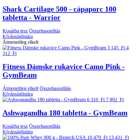
Shark Cartilage 500 - cápaporc 100
tabletta - Warrior
Kosárba tesz
Összehasonlítás
Kívánságlistára
Átmenetileg elkelt
3 145 Ft
4
312 Ft
Fitness Dámske rukavice Camo Pink -
GymBeam
Átmenetileg elkelt
Összehasonlítás
Kívánságlistára
6 310 Ft
7 892 Ft
Ashwagandha 180 tabletta - GymBeam
Kosárba tesz
Összehasonlítás
Kívánságlistára
10 479 Ft
13 431 Ft