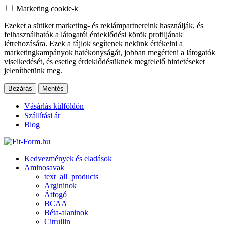
Marketing cookie-k
Ezeket a sütiket marketing- és reklámpartnereink használják, és
felhasználhatók a látogatói érdeklődési körök profiljának
létrehozására. Ezek a fájlok segítenek nekünk értékelni a
marketingkampányok hatékonyságát, jobban megérteni a látogatók
viselkedését, és esetleg érdeklődésüknek megfelelő hirdetéseket
jeleníthetünk meg.
Bezárás
Mentés
Vásárlás külföldön
Szállítási ár
Blog
Kedvezmények és eladások
Aminosavak
text_all_products
Argininok
Átfogó
BCAA
Béta-alaninok
Citrullin