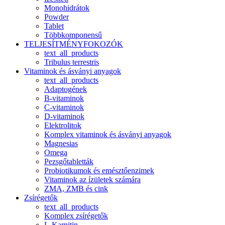
Monohidrátok
Powder
Tablet
Többkomponensű
TELJESÍTMÉNYFOKOZÓK
text_all_products
Tribulus terrestris
Vitaminok és ásványi anyagok
text_all_products
Adaptogének
B-vitaminok
C-vitaminok
D-vitaminok
Elektrolitok
Komplex vitaminok és ásványi anyagok
Magnesias
Omega
Pezsgőtabletták
Probiotikumok és emésztőenzimek
Vitaminok az ízületek számára
ZMA, ZMB és cink
Zsírégetők
text_all_products
Komplex zsírégetők
L-Karnitin