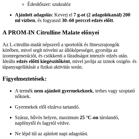
Édesítőszer: szukralóz
Ajánlott adagolás
: Keverj el
7 g-ot (2 adagolókanál)
200
ml vízben
, és fogyaszd
30–60 perccel edzés előtt
.
A PROM-IN Citrulline Malate előnyei
Az L-citrullin-malát népszerű a sportolók és fitneszrajongók
körében, mivel segít növelni az állóképességet, gyorsítja az
izomregenerációt, és csökkenti a fáradtságot intenzív edzés után.
Ideális
edzés előtti kiegészítőként
, mivel javítja az izmok oxigén- és
tápanyagellátását a fizikai aktivitás során.
Figyelmeztetések:
A termék
nem ajánlott gyermekeknek
, terhes vagy szoptató
nőknek.
Gyermekek elől elzárva tartandó.
Száraz, hűvös helyen, maximum
25 °C-on
tárolandó,
napfénytől és fagytól védve.
Ne lépd túl az ajánlott napi adagolást.