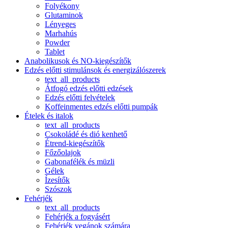
Folyékony
Glutaminok
Lényeges
Marhahús
Powder
Tablet
Anabolikusok és NO-kiegészítők
Edzés előtti stimulánsok és energizálószerek
text_all_products
Átfogó edzés előtti edzések
Edzés előtti felvételek
Koffeinmentes edzés előtti pumpák
Ételek és italok
text_all_products
Csokoládé és dió kenhető
Étrend-kiegészítők
Főzőolajok
Gabonafélék és müzli
Gélek
Ízesítők
Szószok
Fehérjék
text_all_products
Fehérjék a fogyásért
Fehérjék vegánok számára