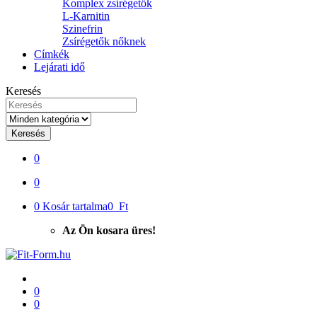
Komplex zsírégetők
L-Karnitin
Szinefrin
Zsírégetők nőknek
Címkék
Lejárati idő
Keresés
Keresés
0
0
0
Kosár tartalma
0 Ft
Az Ön kosara üres!
0
0