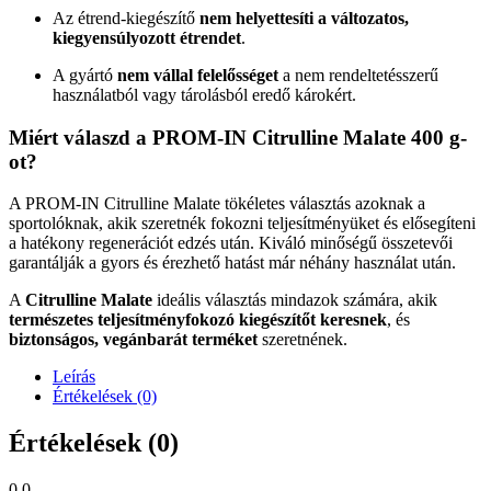
Az étrend-kiegészítő
nem helyettesíti a változatos,
kiegyensúlyozott étrendet
.
A gyártó
nem vállal felelősséget
a nem rendeltetésszerű
használatból vagy tárolásból eredő károkért.
Miért válaszd a PROM-IN Citrulline Malate 400 g-
ot?
A PROM-IN Citrulline Malate tökéletes választás azoknak a
sportolóknak, akik szeretnék fokozni teljesítményüket és elősegíteni
a hatékony regenerációt edzés után. Kiváló minőségű összetevői
garantálják a gyors és érezhető hatást már néhány használat után.
A
Citrulline Malate
ideális választás mindazok számára, akik
természetes teljesítményfokozó kiegészítőt keresnek
, és
biztonságos, vegánbarát terméket
szeretnének.
Leírás
Értékelések (0)
Értékelések (0)
0,0