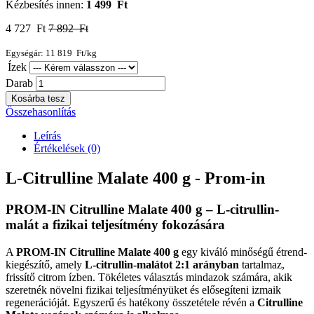
Kézbesítés innen:
1 499 Ft
4 727 Ft
7 892 Ft
Egységár: 11 819 Ft/kg
Ízek
Darab
Kosárba tesz
Összehasonlítás
Leírás
Értékelések (0)
L-Citrulline Malate 400 g - Prom-in
PROM-IN Citrulline Malate 400 g – L-citrullin-
malát a fizikai teljesítmény fokozására
A
PROM-IN Citrulline Malate 400 g
egy kiváló minőségű étrend-
kiegészítő, amely
L-citrullin-malátot 2:1 arányban
tartalmaz,
frissítő citrom ízben. Tökéletes választás mindazok számára, akik
szeretnék növelni fizikai teljesítményüket és elősegíteni izmaik
regenerációját. Egyszerű és hatékony összetétele révén a
Citrulline