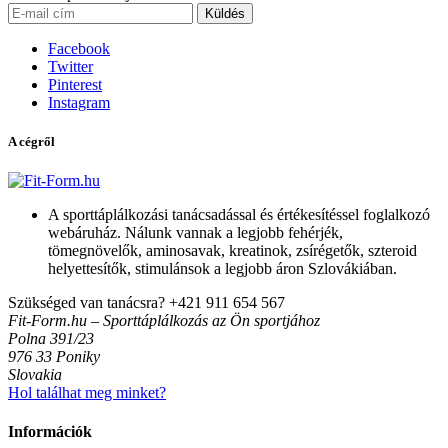
Küldés
Facebook
Twitter
Pinterest
Instagram
A cégről
A sporttáplálkozási tanácsadással és értékesítéssel foglalkozó
webáruház. Nálunk vannak a legjobb fehérjék,
tömegnövelők, aminosavak, kreatinok, zsírégetők, szteroid
helyettesítők, stimulánsok a legjobb áron Szlovákiában.
Szükséged van tanácsra?
+421 911 654 567
Fit-Form.hu – Sporttáplálkozás az Ön sportjához
Polna 391/23
976 33 Poniky
Slovakia
Hol találhat meg minket?
Információk