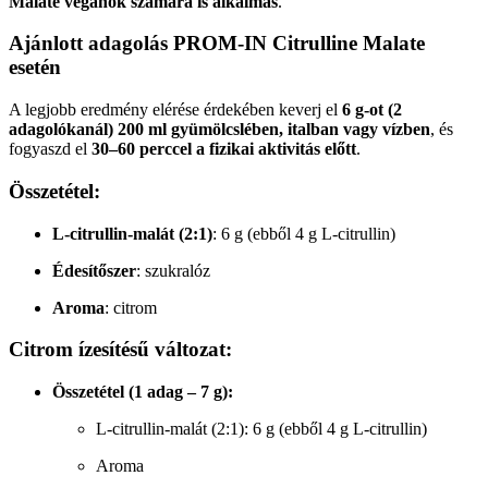
Malate
vegánok számára is alkalmas
.
Ajánlott adagolás PROM-IN Citrulline Malate
esetén
A legjobb eredmény elérése érdekében keverj el
6 g-ot (2
adagolókanál)
200 ml gyümölcslében, italban vagy vízben
, és
fogyaszd el
30–60 perccel a fizikai aktivitás előtt
.
Összetétel:
L-citrullin-malát (2:1)
: 6 g (ebből 4 g L-citrullin)
Édesítőszer
: szukralóz
Aroma
: citrom
Citrom ízesítésű változat:
Összetétel (1 adag – 7 g):
L-citrullin-malát (2:1): 6 g (ebből 4 g L-citrullin)
Aroma