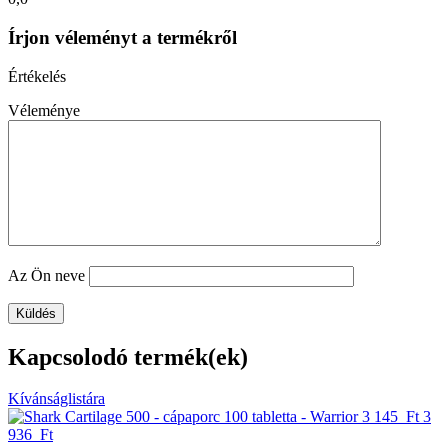
Írjon véleményt a termékről
Értékelés
Véleménye
Az Ön neve
Kapcsolodó termék(ek)
Kívánságlistára
3 145 Ft
3
936 Ft