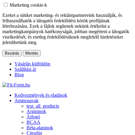
Marketing cookie-k
Ezeket a sütiket marketing- és reklámpartnereink használják, és
felhasználhatók a látogatói érdeklődési körök profiljának
létrehozására. Ezek a fájlok segítenek nekünk értékelni a
marketingkampányok hatékonyságát, jobban megérteni a látogatók
viselkedését, és esetleg érdeklődésüknek megfelelő hirdetéseket
jeleníthetünk meg.
Bezárás
Mentés
Vásárlás külföldön
Szállítási ár
Blog
Kedvezmények és eladások
Aminosavak
text_all_products
Argininok
Átfogó
BCAA
Béta-alaninok
Citrullin