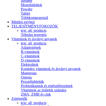
Ízesített
Monohidrátok
Powder
Tablet
Többkomponensű
Minden egyben
TELJESÍTMÉNYFOKOZÓK
text_all_products
Tribulus terrestris
Vitaminok és ásványi anyagok
text_all_products
Adaptogének
B-vitaminok
C-vitaminok
D-vitaminok
Elektrolitok
Komplex vitaminok és ásványi anyagok
Magnesias
Omega
Pezsgőtabletták
Probiotikumok és emésztőenzimek
Vitaminok az ízületek számára
ZMA, ZMB és cink
Zsírégetők
text_all_products