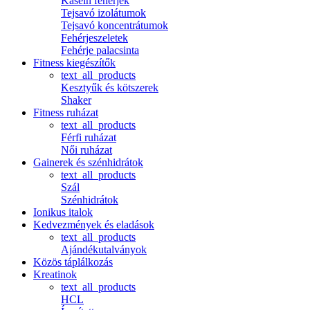
Kasein fehérjék
Tejsavó izolátumok
Tejsavó koncentrátumok
Fehérjeszeletek
Fehérje palacsinta
Fitness kiegészítők
text_all_products
Kesztyűk és kötszerek
Shaker
Fitness ruházat
text_all_products
Férfi ruházat
Női ruházat
Gainerek és szénhidrátok
text_all_products
Szál
Szénhidrátok
Ionikus italok
Kedvezmények és eladások
text_all_products
Ajándékutalványok
Közös táplálkozás
Kreatinok
text_all_products
HCL