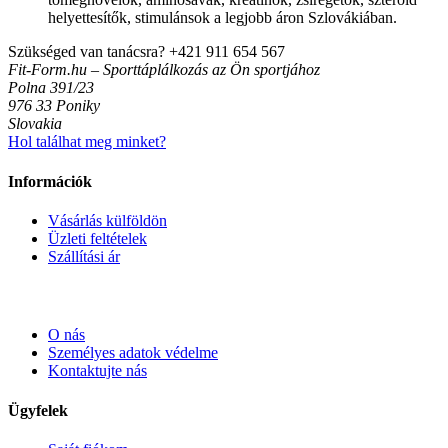
helyettesítők, stimulánsok a legjobb áron Szlovákiában.
Szükséged van tanácsra?
+421 911 654 567
Fit-Form.hu – Sporttáplálkozás az Ön sportjához
Polna 391/23
976 33 Poniky
Slovakia
Hol találhat meg minket?
Információk
Vásárlás külföldön
Üzleti feltételek
Szállítási ár
O nás
Személyes adatok védelme
Kontaktujte nás
Ügyfelek