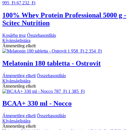
995 Ft
67 232 Ft
100% Whey Protein Professional 5000 g -
Scitec Nutrition
Kosárba tesz
Összehasonlítás
Kívánságlistára
Átmenetileg elkelt
1 958 Ft
2 354 Ft
Melatonin 180 tabletta - Ostrovit
Átmenetileg elkelt
Összehasonlítás
Kívánságlistára
Átmenetileg elkelt
787 Ft
1 385 Ft
BCAA+ 330 ml - Nocco
Átmenetileg elkelt
Összehasonlítás
Kívánságlistára
Átmenetileg elkelt