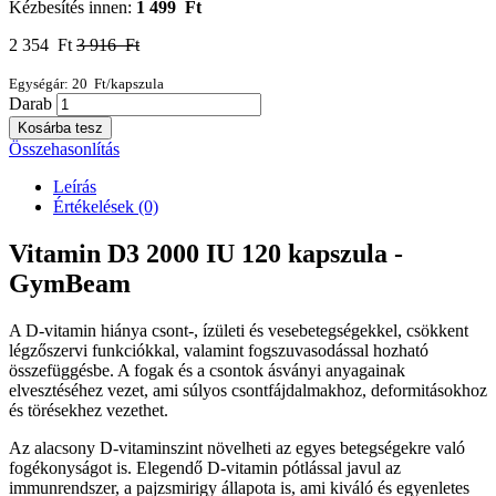
Kézbesítés innen:
1 499 Ft
2 354 Ft
3 916 Ft
Egységár: 20 Ft/kapszula
Darab
Kosárba tesz
Összehasonlítás
Leírás
Értékelések (0)
Vitamin D3 2000 IU 120 kapszula -
GymBeam
A D-vitamin hiánya csont-, ízületi és vesebetegségekkel, csökkent
légzőszervi funkciókkal, valamint fogszuvasodással hozható
összefüggésbe. A fogak és a csontok ásványi anyagainak
elvesztéséhez vezet, ami súlyos csontfájdalmakhoz, deformitásokhoz
és törésekhez vezethet.
Az alacsony D-vitaminszint növelheti az egyes betegségekre való
fogékonyságot is. Elegendő D-vitamin pótlással javul az
immunrendszer, a pajzsmirigy állapota is, ami kiváló és egyenletes