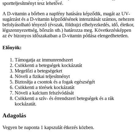
sportteljesítményt tesz lehetővé.
A D-vitamin a bőrben a napfény hatására képződik, magát az UV-
sugárzást és a D-vitamin képződésének intenzitását számos, nehezen
befolyásolható tényező (évszak, földrajzi elhelyezkedés, idő, életkor,
légszennyezettség, bőrszín stb.) határozza meg. Következésképpen
az év bizonyos időszakaiban a D-vitamin pótlása elengedhetetlen.
Előnyök:
Támogatja az immunrendszert
Csökkenti a betegségek kockázatát
Megelőzi a betegségeket
Növeli a fizikai teljesítményt
Biztosítja a csontok és a fogak egészségét
Csökkenti a törések kockázatát
Növeli a kalcium felszívódását
Csökkenti a szív- és érrendszeri betegségek és a rák
kockázatát.
Adagolás
Vegyen be naponta 1 kapszulát étkezés közben.