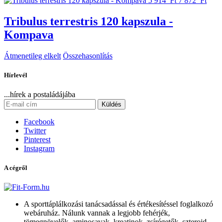
5 914 Ft
7 872 Ft
Tribulus terrestris 120 kapszula -
Kompava
Átmenetileg elkelt
Összehasonlítás
Hírlevél
...hírek a postaládájába
Küldés
Facebook
Twitter
Pinterest
Instagram
A cégről
A sporttáplálkozási tanácsadással és értékesítéssel foglalkozó
webáruház. Nálunk vannak a legjobb fehérjék,
tömegnövelők, aminosavak, kreatinok, zsírégetők, szteroid