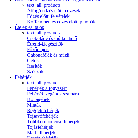
text_all_products
Átfogó edzés előtti edzések
Edzés előtti felvételek
Koffeinmentes edzés előtti pumpák
Ételek és italok
text_all_products
Csokoládé és dió kenhető
Étrend-kiegészítők
Főzőolajok
Gabonafélék és müzli
Gélek
Ízesítők
Szószok
Fehérjék
text_all_products
Fehérjék a fogyásért
Fehérjék vegánok számára
Kollagének
Minták
Reggeli fehérjék
Tejsavófehérjék
Többkomponensű fehérjék
Tojásfehérjék
Marhafehérjék