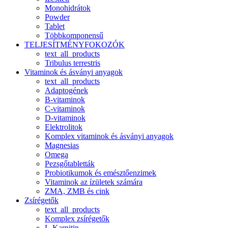
Monohidrátok
Powder
Tablet
Többkomponensű
TELJESÍTMÉNYFOKOZÓK
text_all_products
Tribulus terrestris
Vitaminok és ásványi anyagok
text_all_products
Adaptogének
B-vitaminok
C-vitaminok
D-vitaminok
Elektrolitok
Komplex vitaminok és ásványi anyagok
Magnesias
Omega
Pezsgőtabletták
Probiotikumok és emésztőenzimek
Vitaminok az ízületek számára
ZMA, ZMB és cink
Zsírégetők
text_all_products
Komplex zsírégetők
L-Karnitin