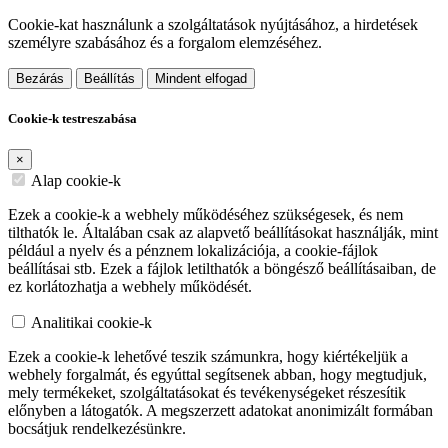
Cookie-kat használunk a szolgáltatások nyújtásához, a hirdetések
személyre szabásához és a forgalom elemzéséhez.
Bezárás
Beállítás
Mindent elfogad
Cookie-k testreszabása
×
Alap cookie-k
Ezek a cookie-k a webhely működéséhez szükségesek, és nem
tilthatók le. Általában csak az alapvető beállításokat használják, mint
például a nyelv és a pénznem lokalizációja, a cookie-fájlok
beállításai stb. Ezek a fájlok letilthatók a böngésző beállításaiban, de
ez korlátozhatja a webhely működését.
Analitikai cookie-k
Ezek a cookie-k lehetővé teszik számunkra, hogy kiértékeljük a
webhely forgalmát, és egyúttal segítsenek abban, hogy megtudjuk,
mely termékeket, szolgáltatásokat és tevékenységeket részesítik
előnyben a látogatók. A megszerzett adatokat anonimizált formában
bocsátjuk rendelkezésünkre.