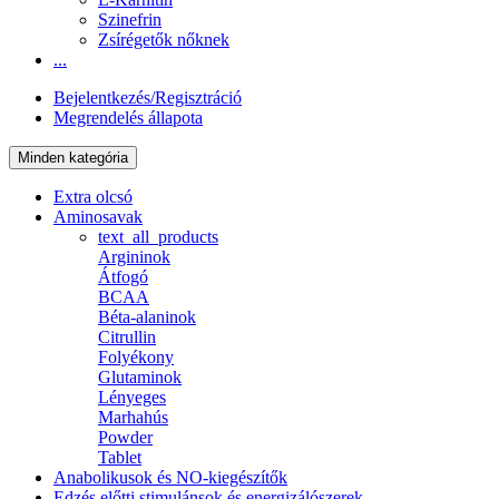
Szinefrin
Zsírégetők nőknek
...
Bejelentkezés/Regisztráció
Megrendelés állapota
Minden kategória
Extra olcsó
Aminosavak
text_all_products
Argininok
Átfogó
BCAA
Béta-alaninok
Citrullin
Folyékony
Glutaminok
Lényeges
Marhahús
Powder
Tablet
Anabolikusok és NO-kiegészítők
Edzés előtti stimulánsok és energizálószerek