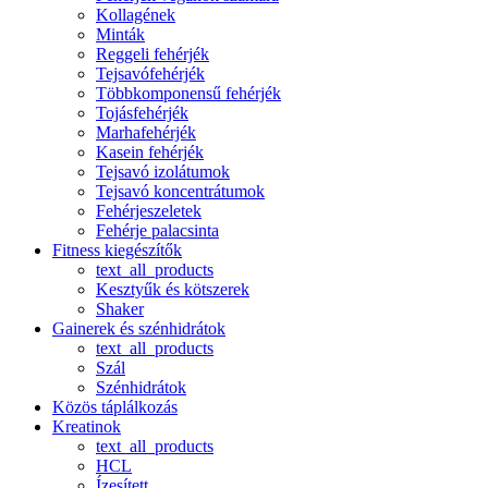
Kollagének
Minták
Reggeli fehérjék
Tejsavófehérjék
Többkomponensű fehérjék
Tojásfehérjék
Marhafehérjék
Kasein fehérjék
Tejsavó izolátumok
Tejsavó koncentrátumok
Fehérjeszeletek
Fehérje palacsinta
Fitness kiegészítők
text_all_products
Kesztyűk és kötszerek
Shaker
Gainerek és szénhidrátok
text_all_products
Szál
Szénhidrátok
Közös táplálkozás
Kreatinok
text_all_products
HCL
Ízesített