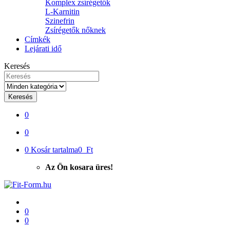
Komplex zsírégetők
L-Karnitin
Szinefrin
Zsírégetők nőknek
Címkék
Lejárati idő
Keresés
Keresés
0
0
0
Kosár tartalma
0 Ft
Az Ön kosara üres!
0
0