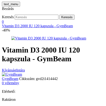
text_menu
Bezárás
Keresés
Keresés
0
Vitamin D3 2000 IU 120 kapszula - GymBeam
-40%
Vitamin D3 2000 IU 120
kapszula - GymBeam
Kívánságlistára
GymBeam
Cikkszám:
gvd2i1414442
0 vélemény
Elérhető:
Raktáron