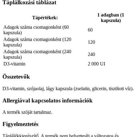
Táplálkozási táblázat
1 adagban (1
Tápértékek:
kapszula)
Adagok száma csomagonként (60
60
kapszula)
Adagok száma csomagonként (120
120
kapszula)
Adagok száma csomagonként (240
240
kapszula)
D3-vitamin
2 000 UI
Összetevők
D3-vitamin, szójaolaj, lágy kapszula (zselatin, glicerin, tisztított víz).
Allergiával kapcsolatos információk
A termék szóját tartalmaz.
Figyelmeztetés
Táplálékkiegészítő. A termék nem helyettesíti a változatos és