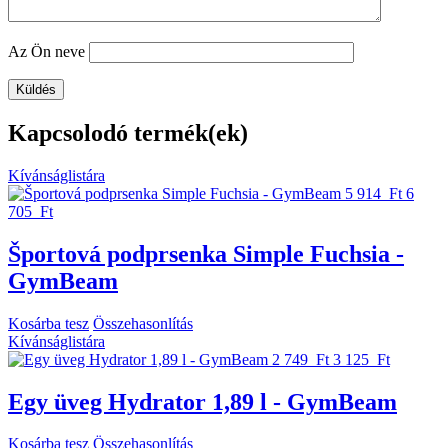
Az Ön neve
Kapcsolodó termék(ek)
Kívánságlistára
5 914 Ft
6
705 Ft
Športová podprsenka Simple Fuchsia -
GymBeam
Kosárba tesz
Összehasonlítás
Kívánságlistára
2 749 Ft
3 125 Ft
Egy üveg Hydrator 1,89 l - GymBeam
Kosárba tesz
Összehasonlítás