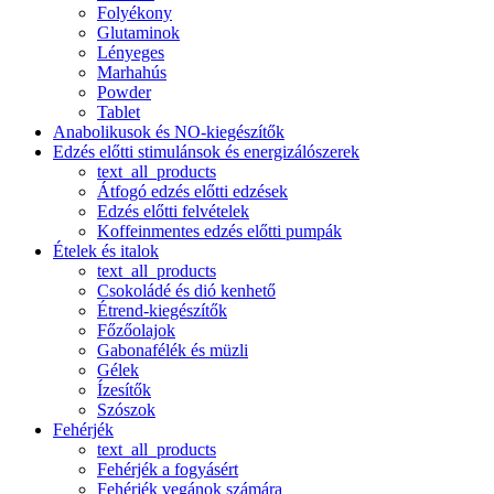
Folyékony
Glutaminok
Lényeges
Marhahús
Powder
Tablet
Anabolikusok és NO-kiegészítők
Edzés előtti stimulánsok és energizálószerek
text_all_products
Átfogó edzés előtti edzések
Edzés előtti felvételek
Koffeinmentes edzés előtti pumpák
Ételek és italok
text_all_products
Csokoládé és dió kenhető
Étrend-kiegészítők
Főzőolajok
Gabonafélék és müzli
Gélek
Ízesítők
Szószok
Fehérjék
text_all_products
Fehérjék a fogyásért
Fehérjék vegánok számára