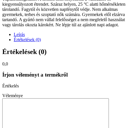
kiegyensúlyozott étrendet. Száraz helyen, 25 °C alatti hőmérsékleten
tárolandó. Fagytól és közvetlen napfénytől védje. Nem alkalmas
gyermekek, terhes és szoptató nők számára. Gyermekek elől elzárva
tartandó. A gyártó nem vállal felelősséget a nem megfelelő használat
vagy tárolás okozta károkért. Ne lépje túl az ajánlott napi adagot.
Leírás
Értékelések (0)
Értékelések (0)
0,0
Írjon véleményt a termékről
Értékelés
Véleménye