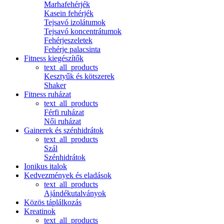
Marhafehérjék
Kasein fehérjék
Tejsavó izolátumok
Tejsavó koncentrátumok
Fehérjeszeletek
Fehérje palacsinta
Fitness kiegészítők
text_all_products
Kesztyűk és kötszerek
Shaker
Fitness ruházat
text_all_products
Férfi ruházat
Női ruházat
Gainerek és szénhidrátok
text_all_products
Szál
Szénhidrátok
Ionikus italok
Kedvezmények és eladások
text_all_products
Ajándékutalványok
Közös táplálkozás
Kreatinok
text_all_products