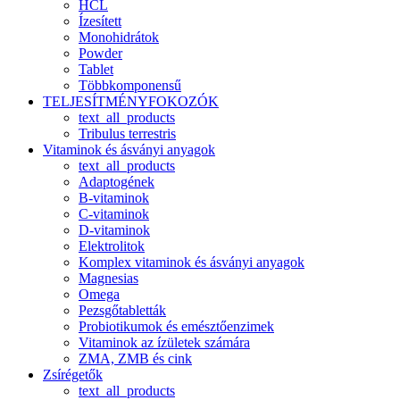
HCL
Ízesített
Monohidrátok
Powder
Tablet
Többkomponensű
TELJESÍTMÉNYFOKOZÓK
text_all_products
Tribulus terrestris
Vitaminok és ásványi anyagok
text_all_products
Adaptogének
B-vitaminok
C-vitaminok
D-vitaminok
Elektrolitok
Komplex vitaminok és ásványi anyagok
Magnesias
Omega
Pezsgőtabletták
Probiotikumok és emésztőenzimek
Vitaminok az ízületek számára
ZMA, ZMB és cink
Zsírégetők
text_all_products