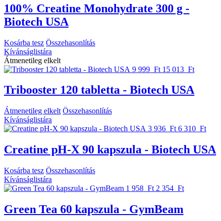
100% Creatine Monohydrate 300 g -
Biotech USA
Kosárba tesz
Összehasonlítás
Kívánságlistára
Átmenetileg elkelt
9 999 Ft
15 013 Ft
Tribooster 120 tabletta - Biotech USA
Átmenetileg elkelt
Összehasonlítás
Kívánságlistára
3 936 Ft
6 310 Ft
Creatine pH-X 90 kapszula - Biotech USA
Kosárba tesz
Összehasonlítás
Kívánságlistára
1 958 Ft
2 354 Ft
Green Tea 60 kapszula - GymBeam