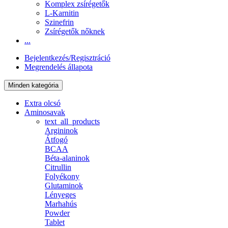
Komplex zsírégetők
L-Karnitin
Szinefrin
Zsírégetők nőknek
...
Bejelentkezés/Regisztráció
Megrendelés állapota
Minden kategória
Extra olcsó
Aminosavak
text_all_products
Argininok
Átfogó
BCAA
Béta-alaninok
Citrullin
Folyékony
Glutaminok
Lényeges
Marhahús
Powder
Tablet