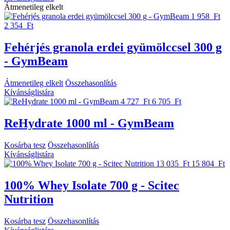
Átmenetileg elkelt
1 958 Ft
2 354 Ft
Fehérjés granola erdei gyümölccsel 300 g
- GymBeam
Átmenetileg elkelt
Összehasonlítás
Kívánságlistára
4 727 Ft
6 705 Ft
ReHydrate 1000 ml - GymBeam
Kosárba tesz
Összehasonlítás
Kívánságlistára
13 035 Ft
15 804 Ft
100% Whey Isolate 700 g - Scitec
Nutrition
Kosárba tesz
Összehasonlítás