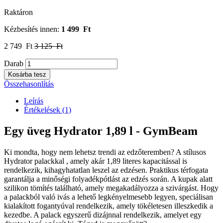
Raktáron
Kézbesítés innen:
1 499 Ft
2 749 Ft
3 125 Ft
Darab
Kosárba tesz
Összehasonlítás
Leírás
Értékelések (1)
Egy üveg Hydrator 1,89 l - GymBeam
Ki mondta, hogy nem lehetsz trendi az edzőteremben? A stílusos
Hydrator palackkal , amely akár 1,89 literes kapacitással is
rendelkezik, kihagyhatatlan leszel az edzésen. Praktikus térfogata
garantálja a minőségi folyadékpótlást az edzés során. A kupak alatt
szilikon tömítés található, amely megakadályozza a szivárgást. Hogy
a palackból való ivás a lehető legkényelmesebb legyen, speciálisan
kialakított fogantyúval rendelkezik, amely tökéletesen illeszkedik a
kezedbe. A palack egyszerű dizájnnal rendelkezik, amelyet egy