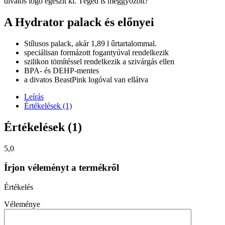
divatos logó egészít ki. Téged is meggyőzött?
A Hydrator palack és előnyei
Stílusos palack, akár 1,89 l űrtartalommal.
speciálisan formázott fogantyúval rendelkezik
szilikon tömítéssel rendelkezik a szivárgás ellen
BPA- és DEHP-mentes
a divatos BeastPink logóval van ellátva
Leírás
Értékelések (1)
Értékelések (1)
5,0
Írjon véleményt a termékről
Értékelés
Véleménye