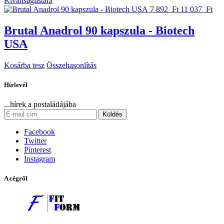
Kívánságlistára
7 892 Ft
11 037 Ft
Brutal Anadrol 90 kapszula - Biotech
USA
Kosárba tesz
Összehasonlítás
Hírlevél
...hírek a postaládájába
Küldés
Facebook
Twitter
Pinterest
Instagram
A cégről