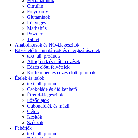
Béta-alaninok
Citrullin
Folyékony
Glutaminok
Lényeges
Marhahús
Powder
Tablet
Anabolikusok és NO-kiegészítők
Edzés előtti stimulánsok és energizálószerek
text_all_products
Átfogó edzés előtti edzések
Edzés előtti felvételek
Koffeinmentes edzés előtti pumpák
Ételek és italok
text_all_products
Csokoládé és dió kenhető
Étrend-kiegészítők
Főzőolajok
Gabonafélék és müzli
Gélek
Ízesítők
Szószok
Fehérjék
text_all_products