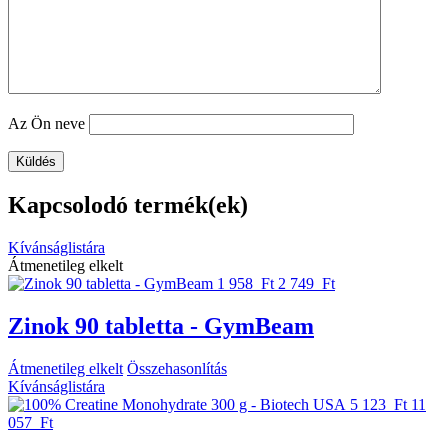
Az Ön neve
Kapcsolodó termék(ek)
Kívánságlistára
Átmenetileg elkelt
1 958 Ft
2 749 Ft
Zinok 90 tabletta - GymBeam
Átmenetileg elkelt
Összehasonlítás
Kívánságlistára
5 123 Ft
11
057 Ft