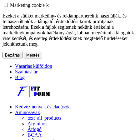
Marketing cookie-k
Ezeket a sütiket marketing- és reklámpartnereink használják, és
felhasználhatók a látogatói érdeklődési körök profiljának
létrehozására. Ezek a fájlok segítenek nekünk értékelni a
marketingkampányok hatékonyságát, jobban megérteni a látogatók
viselkedését, és esetleg érdeklődésüknek megfelelő hirdetéseket
jeleníthetünk meg.
Bezárás
Mentés
Vásárlás külföldön
Szállítási ár
Blog
Kedvezmények és eladások
Aminosavak
text_all_products
Argininok
Átfogó
BCAA