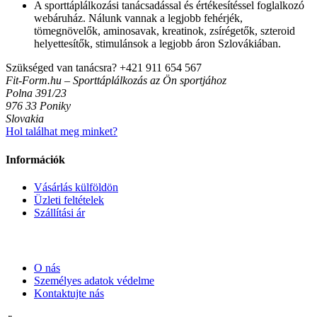
A sporttáplálkozási tanácsadással és értékesítéssel foglalkozó
webáruház. Nálunk vannak a legjobb fehérjék,
tömegnövelők, aminosavak, kreatinok, zsírégetők, szteroid
helyettesítők, stimulánsok a legjobb áron Szlovákiában.
Szükséged van tanácsra?
+421 911 654 567
Fit-Form.hu – Sporttáplálkozás az Ön sportjához
Polna 391/23
976 33 Poniky
Slovakia
Hol találhat meg minket?
Információk
Vásárlás külföldön
Üzleti feltételek
Szállítási ár
O nás
Személyes adatok védelme
Kontaktujte nás