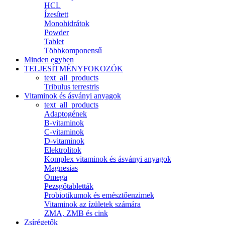
HCL
Ízesített
Monohidrátok
Powder
Tablet
Többkomponensű
Minden egyben
TELJESÍTMÉNYFOKOZÓK
text_all_products
Tribulus terrestris
Vitaminok és ásványi anyagok
text_all_products
Adaptogének
B-vitaminok
C-vitaminok
D-vitaminok
Elektrolitok
Komplex vitaminok és ásványi anyagok
Magnesias
Omega
Pezsgőtabletták
Probiotikumok és emésztőenzimek
Vitaminok az ízületek számára
ZMA, ZMB és cink
Zsírégetők