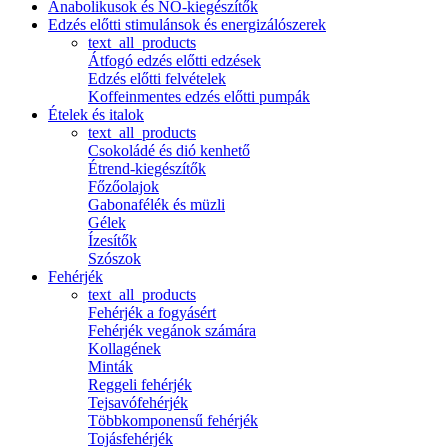
Anabolikusok és NO-kiegészítők
Edzés előtti stimulánsok és energizálószerek
text_all_products
Átfogó edzés előtti edzések
Edzés előtti felvételek
Koffeinmentes edzés előtti pumpák
Ételek és italok
text_all_products
Csokoládé és dió kenhető
Étrend-kiegészítők
Főzőolajok
Gabonafélék és müzli
Gélek
Ízesítők
Szószok
Fehérjék
text_all_products
Fehérjék a fogyásért
Fehérjék vegánok számára
Kollagének
Minták
Reggeli fehérjék
Tejsavófehérjék
Többkomponensű fehérjék
Tojásfehérjék