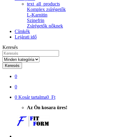
text_all_products
Komplex zsírégetők
L-Karnitin
Szinefrin
Zsírégetők nőknek
Címkék
Lejárati idő
Keresés
Keresés
0
0
0
Kosár tartalma
0 Ft
Az Ön kosara üres!