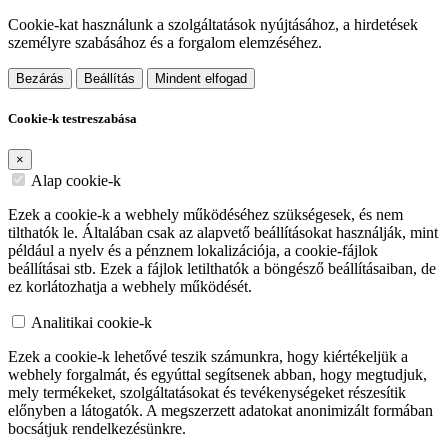
Cookie-kat használunk a szolgáltatások nyújtásához, a hirdetések
személyre szabásához és a forgalom elemzéséhez.
Bezárás
Beállítás
Mindent elfogad
Cookie-k testreszabása
×
Alap cookie-k
Ezek a cookie-k a webhely működéséhez szükségesek, és nem
tilthatók le. Általában csak az alapvető beállításokat használják, mint
például a nyelv és a pénznem lokalizációja, a cookie-fájlok
beállításai stb. Ezek a fájlok letilthatók a böngésző beállításaiban, de
ez korlátozhatja a webhely működését.
Analitikai cookie-k
Ezek a cookie-k lehetővé teszik számunkra, hogy kiértékeljük a
webhely forgalmát, és egyúttal segítsenek abban, hogy megtudjuk,
mely termékeket, szolgáltatásokat és tevékenységeket részesítik
előnyben a látogatók. A megszerzett adatokat anonimizált formában
bocsátjuk rendelkezésünkre.