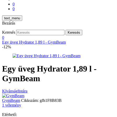
0
0
text_menu
Bezárás
Keresés
Keresés
0
Egy üveg Hydrator 1,89 l - GymBeam
-12%
Egy üveg Hydrator 1,89 l -
GymBeam
Kívánságlistára
GymBeam
Cikkszám:
gfh1F8B83B
1 vélemény
Elérhető: