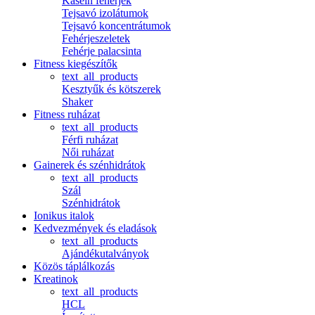
Kasein fehérjék
Tejsavó izolátumok
Tejsavó koncentrátumok
Fehérjeszeletek
Fehérje palacsinta
Fitness kiegészítők
text_all_products
Kesztyűk és kötszerek
Shaker
Fitness ruházat
text_all_products
Férfi ruházat
Női ruházat
Gainerek és szénhidrátok
text_all_products
Szál
Szénhidrátok
Ionikus italok
Kedvezmények és eladások
text_all_products
Ajándékutalványok
Közös táplálkozás
Kreatinok
text_all_products
HCL