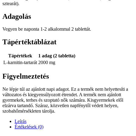
sztearát).
Adagolás
Vegyen be naponta 1-2 alkalommal 2 tablettát.
Tápértéktáblázat
Tápértékek
1 adag (2 tabletta)
L-karnitin-tartarát
2000 mg
Figyelmeztetés
Ne lépje túl az ajánlott napi adagot. Ez a termék nem helyettesíti a
változatos és kiegyensúlyozott étrendet. A termék nem ajánlott
gyermekek, terhes és szoptató nők számára. Kisgyermekek elől
elzárva tartandó. Száraz, közvetlen napfénytől védett helyen,
szobahőmérsékleten tárolja.
Leírás
Értékelések (0)