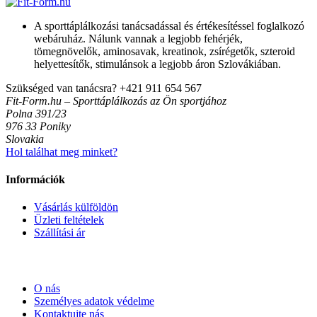
A sporttáplálkozási tanácsadással és értékesítéssel foglalkozó
webáruház. Nálunk vannak a legjobb fehérjék,
tömegnövelők, aminosavak, kreatinok, zsírégetők, szteroid
helyettesítők, stimulánsok a legjobb áron Szlovákiában.
Szükséged van tanácsra?
+421 911 654 567
Fit-Form.hu – Sporttáplálkozás az Ön sportjához
Polna 391/23
976 33 Poniky
Slovakia
Hol találhat meg minket?
Információk
Vásárlás külföldön
Üzleti feltételek
Szállítási ár
O nás
Személyes adatok védelme
Kontaktujte nás