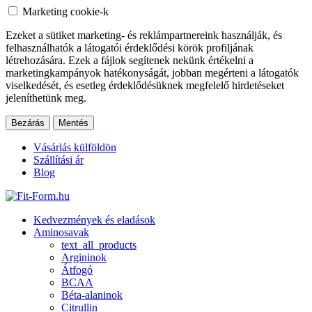
Marketing cookie-k
Ezeket a sütiket marketing- és reklámpartnereink használják, és
felhasználhatók a látogatói érdeklődési körök profiljának
létrehozására. Ezek a fájlok segítenek nekünk értékelni a
marketingkampányok hatékonyságát, jobban megérteni a látogatók
viselkedését, és esetleg érdeklődésüknek megfelelő hirdetéseket
jeleníthetünk meg.
Bezárás
Mentés
Vásárlás külföldön
Szállítási ár
Blog
Kedvezmények és eladások
Aminosavak
text_all_products
Argininok
Átfogó
BCAA
Béta-alaninok
Citrullin