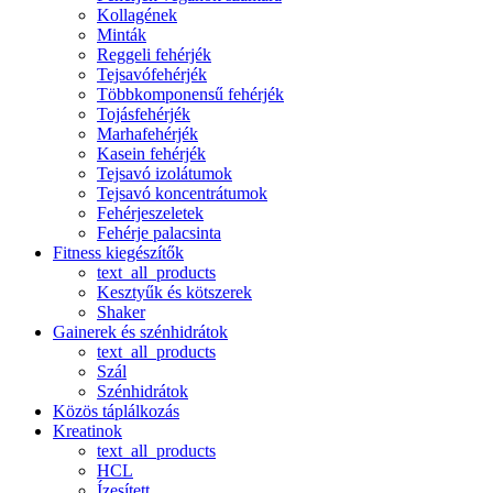
Kollagének
Minták
Reggeli fehérjék
Tejsavófehérjék
Többkomponensű fehérjék
Tojásfehérjék
Marhafehérjék
Kasein fehérjék
Tejsavó izolátumok
Tejsavó koncentrátumok
Fehérjeszeletek
Fehérje palacsinta
Fitness kiegészítők
text_all_products
Kesztyűk és kötszerek
Shaker
Gainerek és szénhidrátok
text_all_products
Szál
Szénhidrátok
Közös táplálkozás
Kreatinok
text_all_products
HCL
Ízesített