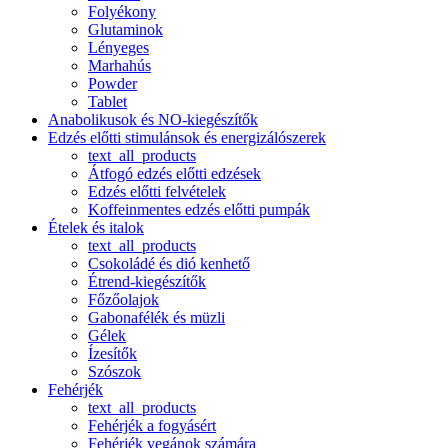
Folyékony
Glutaminok
Lényeges
Marhahús
Powder
Tablet
Anabolikusok és NO-kiegészítők
Edzés előtti stimulánsok és energizálószerek
text_all_products
Átfogó edzés előtti edzések
Edzés előtti felvételek
Koffeinmentes edzés előtti pumpák
Ételek és italok
text_all_products
Csokoládé és dió kenhető
Étrend-kiegészítők
Főzőolajok
Gabonafélék és müzli
Gélek
Ízesítők
Szószok
Fehérjék
text_all_products
Fehérjék a fogyásért
Fehérjék vegánok számára