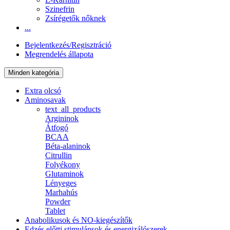
Szinefrin
Zsírégetők nőknek
...
Bejelentkezés/Regisztráció
Megrendelés állapota
Minden kategória
Extra olcsó
Aminosavak
text_all_products
Argininok
Átfogó
BCAA
Béta-alaninok
Citrullin
Folyékony
Glutaminok
Lényeges
Marhahús
Powder
Tablet
Anabolikusok és NO-kiegészítők
Edzés előtti stimulánsok és energizálószerek