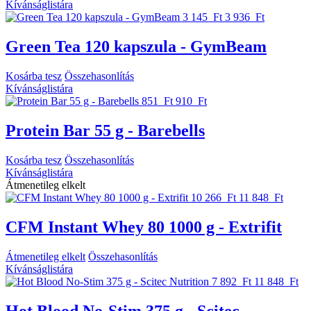
Kívánságlistára
3 145 Ft
3 936 Ft
Green Tea 120 kapszula - GymBeam
Kosárba tesz
Összehasonlítás
Kívánságlistára
851 Ft
910 Ft
Protein Bar 55 g - Barebells
Kosárba tesz
Összehasonlítás
Kívánságlistára
Átmenetileg elkelt
10 266 Ft
11 848 Ft
CFM Instant Whey 80 1000 g - Extrifit
Átmenetileg elkelt
Összehasonlítás
Kívánságlistára
7 892 Ft
11 848 Ft
Hot Blood No-Stim 375 g - Scitec