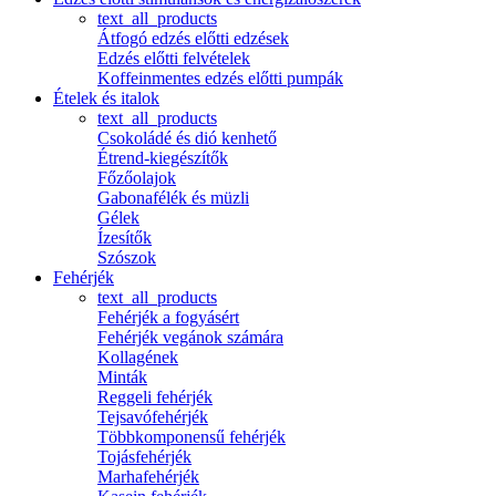
text_all_products
Átfogó edzés előtti edzések
Edzés előtti felvételek
Koffeinmentes edzés előtti pumpák
Ételek és italok
text_all_products
Csokoládé és dió kenhető
Étrend-kiegészítők
Főzőolajok
Gabonafélék és müzli
Gélek
Ízesítők
Szószok
Fehérjék
text_all_products
Fehérjék a fogyásért
Fehérjék vegánok számára
Kollagének
Minták
Reggeli fehérjék
Tejsavófehérjék
Többkomponensű fehérjék
Tojásfehérjék
Marhafehérjék