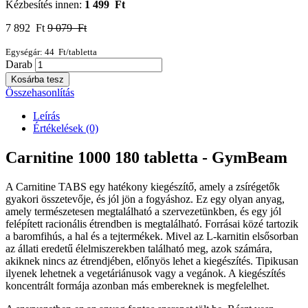
Kézbesítés innen:
1 499 Ft
7 892 Ft
9 079 Ft
Egységár: 44 Ft/tabletta
Darab
Kosárba tesz
Összehasonlítás
Leírás
Értékelések (0)
Carnitine 1000 180 tabletta - GymBeam
A Carnitine TABS egy hatékony kiegészítő, amely a zsírégetők
gyakori összetevője, és jól jön a fogyáshoz. Ez egy olyan anyag,
amely természetesen megtalálható a szervezetünkben, és egy jól
felépített racionális étrendben is megtalálható. Forrásai közé tartozik
a baromfihús, a hal és a tejtermékek. Mivel az L-karnitin elsősorban
az állati eredetű élelmiszerekben található meg, azok számára,
akiknek nincs az étrendjében, előnyös lehet a kiegészítés. Tipikusan
ilyenek lehetnek a vegetáriánusok vagy a vegánok. A kiegészítés
koncentrált formája azonban más embereknek is megfelelhet.