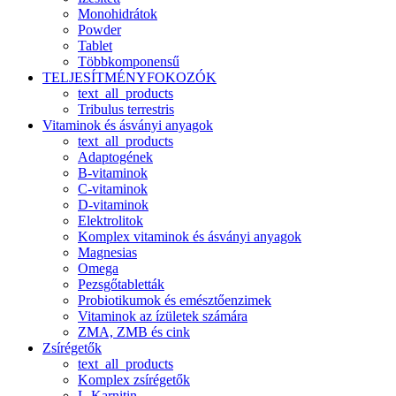
Monohidrátok
Powder
Tablet
Többkomponensű
TELJESÍTMÉNYFOKOZÓK
text_all_products
Tribulus terrestris
Vitaminok és ásványi anyagok
text_all_products
Adaptogének
B-vitaminok
C-vitaminok
D-vitaminok
Elektrolitok
Komplex vitaminok és ásványi anyagok
Magnesias
Omega
Pezsgőtabletták
Probiotikumok és emésztőenzimek
Vitaminok az ízületek számára
ZMA, ZMB és cink
Zsírégetők
text_all_products
Komplex zsírégetők
L-Karnitin