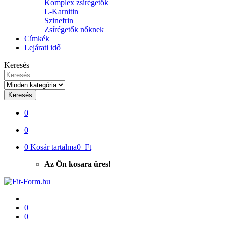
Komplex zsírégetők
L-Karnitin
Szinefrin
Zsírégetők nőknek
Címkék
Lejárati idő
Keresés
Keresés
0
0
0
Kosár tartalma
0 Ft
Az Ön kosara üres!
0
0