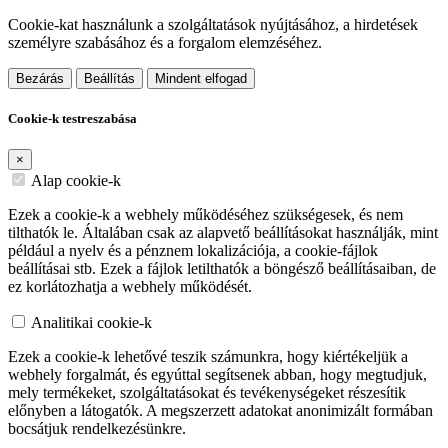
Cookie-kat használunk a szolgáltatások nyújtásához, a hirdetések
személyre szabásához és a forgalom elemzéséhez.
Bezárás
Beállítás
Mindent elfogad
Cookie-k testreszabása
×
Alap cookie-k
Ezek a cookie-k a webhely működéséhez szükségesek, és nem
tilthatók le. Általában csak az alapvető beállításokat használják, mint
például a nyelv és a pénznem lokalizációja, a cookie-fájlok
beállításai stb. Ezek a fájlok letilthatók a böngésző beállításaiban, de
ez korlátozhatja a webhely működését.
Analitikai cookie-k
Ezek a cookie-k lehetővé teszik számunkra, hogy kiértékeljük a
webhely forgalmát, és egyúttal segítsenek abban, hogy megtudjuk,
mely termékeket, szolgáltatásokat és tevékenységeket részesítik
előnyben a látogatók. A megszerzett adatokat anonimizált formában
bocsátjuk rendelkezésünkre.