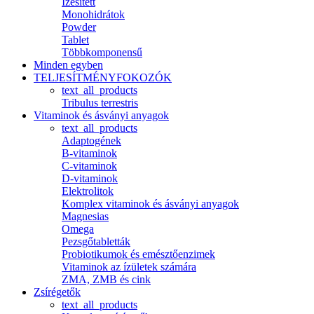
Ízesített
Monohidrátok
Powder
Tablet
Többkomponensű
Minden egyben
TELJESÍTMÉNYFOKOZÓK
text_all_products
Tribulus terrestris
Vitaminok és ásványi anyagok
text_all_products
Adaptogének
B-vitaminok
C-vitaminok
D-vitaminok
Elektrolitok
Komplex vitaminok és ásványi anyagok
Magnesias
Omega
Pezsgőtabletták
Probiotikumok és emésztőenzimek
Vitaminok az ízületek számára
ZMA, ZMB és cink
Zsírégetők
text_all_products