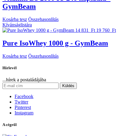
GymBeam
Kosárba tesz
Összehasonlítás
Kívánságlistára
14 831 Ft
19 760 Ft
Pure IsoWhey 1000 g - GymBeam
Kosárba tesz
Összehasonlítás
Hírlevél
...hírek a postaládájába
Küldés
Facebook
Twitter
Pinterest
Instagram
A cégről