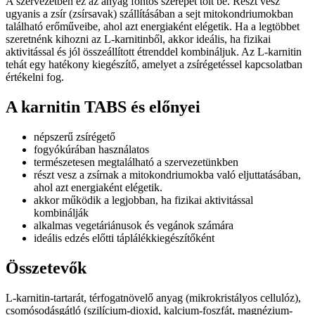
A szervezetben ez az anyag fontos szerepet tölt be. Részt vesz
ugyanis a zsír (zsírsavak) szállításában a sejt mitokondriumokban
található erőműveibe, ahol azt energiaként elégetik. Ha a legtöbbet
szeretnénk kihozni az L-karnitinből, akkor ideális, ha fizikai
aktivitással és jól összeállított étrenddel kombináljuk. Az L-karnitin
tehát egy hatékony kiegészítő, amelyet a zsírégetéssel kapcsolatban
értékelni fog.
A karnitin TABS és előnyei
népszerű zsírégető
fogyókúrában használatos
természetesen megtalálható a szervezetünkben
részt vesz a zsírnak a mitokondriumokba való eljuttatásában,
ahol azt energiaként elégetik.
akkor működik a legjobban, ha fizikai aktivitással
kombinálják
alkalmas vegetáriánusok és vegánok számára
ideális edzés előtti táplálékkiegészítőként
Összetevők
L-karnitin-tartarát, térfogatnövelő anyag (mikrokristályos cellulóz),
csomósodásgátló (szilícium-dioxid, kalcium-foszfát, magnézium-