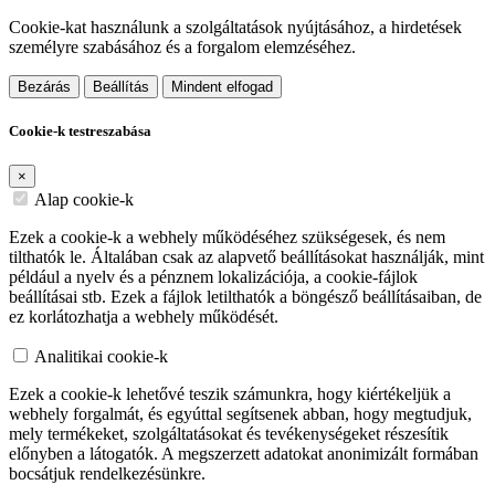
Cookie-kat használunk a szolgáltatások nyújtásához, a hirdetések
személyre szabásához és a forgalom elemzéséhez.
Bezárás
Beállítás
Mindent elfogad
Cookie-k testreszabása
×
Alap cookie-k
Ezek a cookie-k a webhely működéséhez szükségesek, és nem
tilthatók le. Általában csak az alapvető beállításokat használják, mint
például a nyelv és a pénznem lokalizációja, a cookie-fájlok
beállításai stb. Ezek a fájlok letilthatók a böngésző beállításaiban, de
ez korlátozhatja a webhely működését.
Analitikai cookie-k
Ezek a cookie-k lehetővé teszik számunkra, hogy kiértékeljük a
webhely forgalmát, és egyúttal segítsenek abban, hogy megtudjuk,
mely termékeket, szolgáltatásokat és tevékenységeket részesítik
előnyben a látogatók. A megszerzett adatokat anonimizált formában
bocsátjuk rendelkezésünkre.