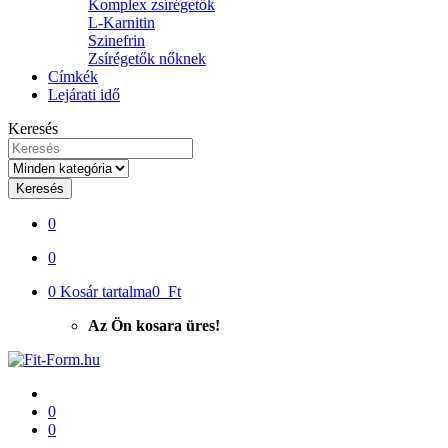
Komplex zsírégetők
L-Karnitin
Szinefrin
Zsírégetők nőknek
Címkék
Lejárati idő
Keresés
Keresés
0
0
0
Kosár tartalma
0 Ft
Az Ön kosara üres!
0
0