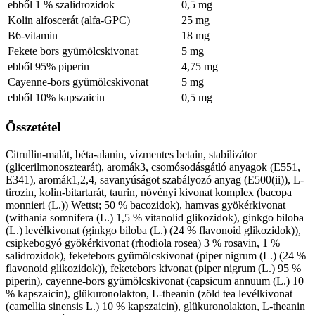
ebből 1 % szalidrozidok
0,5 mg
Kolin alfoscerát (alfa-GPC)
25 mg
B6-vitamin
18 mg
Fekete bors gyümölcskivonat
5 mg
ebből 95% piperin
4,75 mg
Cayenne-bors gyümölcskivonat
5 mg
ebből 10% kapszaicin
0,5 mg
Összetétel
Citrullin-malát, béta-alanin, vízmentes betain, stabilizátor
(glicerilmonosztearát), aromák3, csomósodásgátló anyagok (E551,
E341), aromák1,2,4, savanyúságot szabályozó anyag (E500(ii)), L-
tirozin, kolin-bitartarát, taurin, növényi kivonat komplex (bacopa
monnieri (L.)) Wettst; 50 % bacozidok), hamvas gyökérkivonat
(withania somnifera (L.) 1,5 % vitanolid glikozidok), ginkgo biloba
(L.) levélkivonat (ginkgo biloba (L.) (24 % flavonoid glikozidok)),
csipkebogyó gyökérkivonat (rhodiola rosea) 3 % rosavin, 1 %
salidrozidok), feketebors gyümölcskivonat (piper nigrum (L.) (24 %
flavonoid glikozidok)), feketebors kivonat (piper nigrum (L.) 95 %
piperin), cayenne-bors gyümölcskivonat (capsicum annuum (L.) 10
% kapszaicin), glükuronolakton, L-theanin (zöld tea levélkivonat
(camellia sinensis L.) 10 % kapszaicin), glükuronolakton, L-theanin