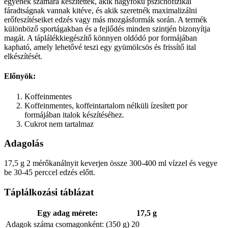
egyének számára készítették, akik nagyfokú pszichofizikai
fáradtságnak vannak kitéve, és akik szeretnék maximalizálni
erőfeszítéseiket edzés vagy más mozgásformák során. A termék
különböző sportágakban és a fejlődés minden szintjén bizonyítja
magát. A táplálékkiegészítő könnyen oldódó por formájában
kapható, amely lehetővé teszi egy gyümölcsös és frissítő ital
elkészítését.
Előnyök:
Koffeinmentes
Koffeinmentes, koffeintartalom nélküli ízesített por
formájában italok készítéséhez.
Cukrot nem tartalmaz
Adagolás
17,5 g 2 mérőkanálnyit keverjen össze 300-400 ml vízzel és vegye
be 30-45 perccel edzés előtt.
Táplálkozási táblázat
Egy adag mérete:
17,5 g
Adagok száma csomagonként: (350 g)
20