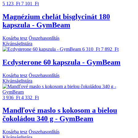
5 123 Ft
7 101 Ft
Magnézium chelát bisglycinát 180
kapszula - GymBeam
Kosárba tesz
Összehasonlítás
Kívánságlistára
6 310 Ft
7 892 Ft
Ecdysterone 60 kapszula - GymBeam
Kosárba tesz
Összehasonlítás
Kívánságlistára
3 936 Ft
4 332 Ft
Mandľové maslo s kokosom a bielou
čokoládou 340 g - GymBeam
Kosárba tesz
Összehasonlítás
Kívánságlistára