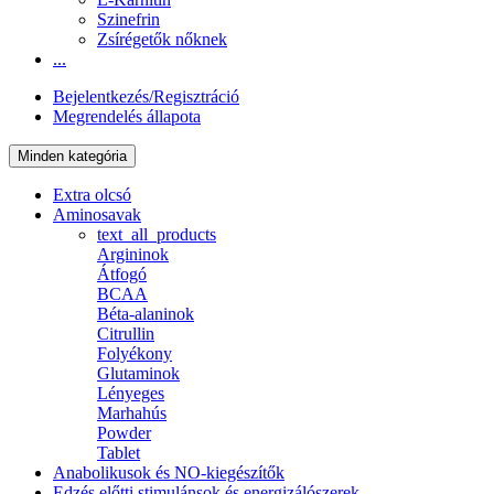
Szinefrin
Zsírégetők nőknek
...
Bejelentkezés/Regisztráció
Megrendelés állapota
Minden kategória
Extra olcsó
Aminosavak
text_all_products
Argininok
Átfogó
BCAA
Béta-alaninok
Citrullin
Folyékony
Glutaminok
Lényeges
Marhahús
Powder
Tablet
Anabolikusok és NO-kiegészítők
Edzés előtti stimulánsok és energizálószerek