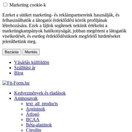
Marketing cookie-k
Ezeket a sütiket marketing- és reklámpartnereink használják, és
felhasználhatók a látogatói érdeklődési körök profiljának
létrehozására. Ezek a fájlok segítenek nekünk értékelni a
marketingkampányok hatékonyságát, jobban megérteni a látogatók
viselkedését, és esetleg érdeklődésüknek megfelelő hirdetéseket
jeleníthetünk meg.
Bezárás
Mentés
Vásárlás külföldön
Szállítási ár
Blog
Kedvezmények és eladások
Aminosavak
text_all_products
Argininok
Átfogó
BCAA
Béta-alaninok
Citrullin