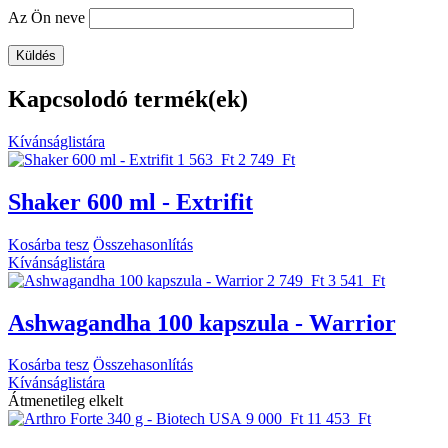
Az Ön neve
Kapcsolodó termék(ek)
Kívánságlistára
1 563 Ft
2 749 Ft
Shaker 600 ml - Extrifit
Kosárba tesz
Összehasonlítás
Kívánságlistára
2 749 Ft
3 541 Ft
Ashwagandha 100 kapszula - Warrior
Kosárba tesz
Összehasonlítás
Kívánságlistára
Átmenetileg elkelt
9 000 Ft
11 453 Ft