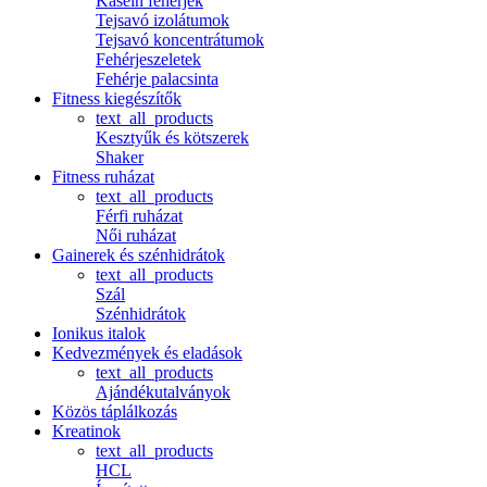
Kasein fehérjék
Tejsavó izolátumok
Tejsavó koncentrátumok
Fehérjeszeletek
Fehérje palacsinta
Fitness kiegészítők
text_all_products
Kesztyűk és kötszerek
Shaker
Fitness ruházat
text_all_products
Férfi ruházat
Női ruházat
Gainerek és szénhidrátok
text_all_products
Szál
Szénhidrátok
Ionikus italok
Kedvezmények és eladások
text_all_products
Ajándékutalványok
Közös táplálkozás
Kreatinok
text_all_products
HCL