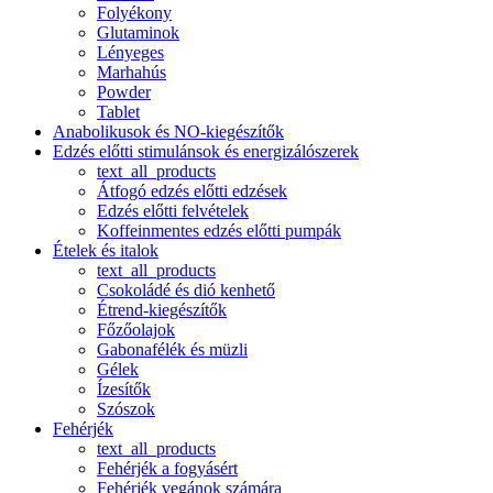
Folyékony
Glutaminok
Lényeges
Marhahús
Powder
Tablet
Anabolikusok és NO-kiegészítők
Edzés előtti stimulánsok és energizálószerek
text_all_products
Átfogó edzés előtti edzések
Edzés előtti felvételek
Koffeinmentes edzés előtti pumpák
Ételek és italok
text_all_products
Csokoládé és dió kenhető
Étrend-kiegészítők
Főzőolajok
Gabonafélék és müzli
Gélek
Ízesítők
Szószok
Fehérjék
text_all_products
Fehérjék a fogyásért
Fehérjék vegánok számára