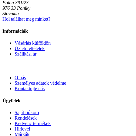
Polna 391/23
976 33 Poniky
Slovakia
Hol találhat meg minket?
Információk
Vásárlás külföldön
Üzleti feltételek
Szállítási ár
O nás
Személyes adatok védelme
Kontaktujte nás
Ügyfelek
Saját fiókom
Rendelések
Kedvenc termékek
Hírlevél
Márkák