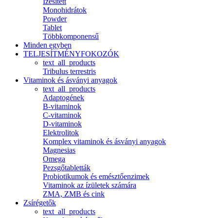
Ízesített
Monohidrátok
Powder
Tablet
Többkomponensű
Minden egyben
TELJESÍTMÉNYFOKOZÓK
text_all_products
Tribulus terrestris
Vitaminok és ásványi anyagok
text_all_products
Adaptogének
B-vitaminok
C-vitaminok
D-vitaminok
Elektrolitok
Komplex vitaminok és ásványi anyagok
Magnesias
Omega
Pezsgőtabletták
Probiotikumok és emésztőenzimek
Vitaminok az ízületek számára
ZMA, ZMB és cink
Zsírégetők
text_all_products