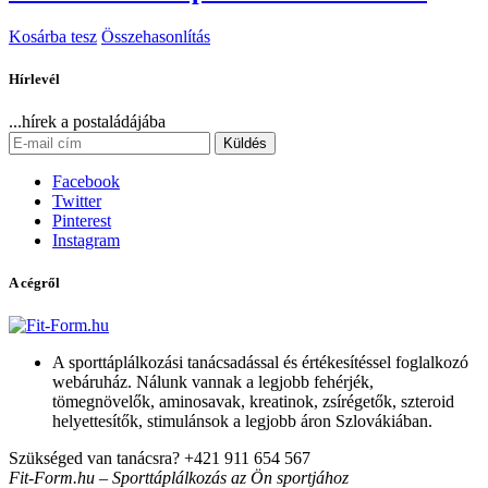
Kosárba tesz
Összehasonlítás
Hírlevél
...hírek a postaládájába
Küldés
Facebook
Twitter
Pinterest
Instagram
A cégről
A sporttáplálkozási tanácsadással és értékesítéssel foglalkozó
webáruház. Nálunk vannak a legjobb fehérjék,
tömegnövelők, aminosavak, kreatinok, zsírégetők, szteroid
helyettesítők, stimulánsok a legjobb áron Szlovákiában.
Szükséged van tanácsra?
+421 911 654 567
Fit-Form.hu – Sporttáplálkozás az Ön sportjához