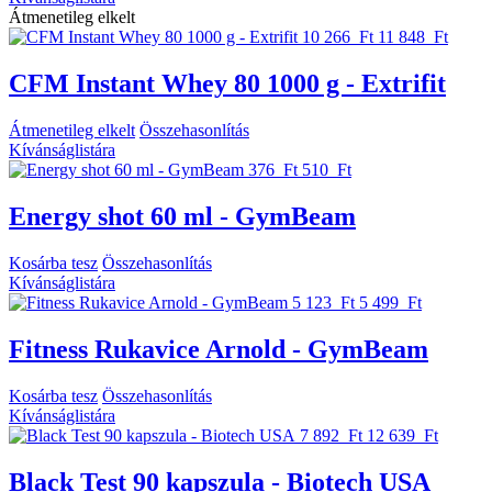
Átmenetileg elkelt
10 266 Ft
11 848 Ft
CFM Instant Whey 80 1000 g - Extrifit
Átmenetileg elkelt
Összehasonlítás
Kívánságlistára
376 Ft
510 Ft
Energy shot 60 ml - GymBeam
Kosárba tesz
Összehasonlítás
Kívánságlistára
5 123 Ft
5 499 Ft
Fitness Rukavice Arnold - GymBeam
Kosárba tesz
Összehasonlítás
Kívánságlistára
7 892 Ft
12 639 Ft
Black Test 90 kapszula - Biotech USA