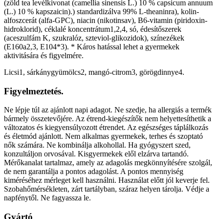
(zöld tea levélkivonat (camellia sinensis L.) 10 % capsicum annuum
(L.) 10 % kapszaicin).) standardizálva 99% L-theaninra), kolin-
alfoszcerát (alfa-GPC), niacin (nikotinsav), B6-vitamin (piridoxin-
hidroklorid), céklalé koncentrátum1,2,4, só, édesítőszerek
(aceszulfám K, szukralóz, szteviol-glikozidok), színezékek
(E160a2,3, E104*3). * Káros hatással lehet a gyermekek
aktivitására és figyelmére.
Licsi1, sárkánygyümölcs2, mangó-citrom3, görögdinnye4.
Figyelmeztetés.
Ne lépje túl az ajánlott napi adagot. Ne szedje, ha allergiás a termék
bármely összetevőjére. Az étrend-kiegészítők nem helyettesíthetik a
változatos és kiegyensúlyozott étrendet. Az egészséges táplálkozás
és életmód ajánlott. Nem alkalmas gyermekek, terhes és szoptató
nők számára. Ne kombinálja alkohollal. Ha gyógyszert szed,
konzultáljon orvosával. Kisgyermekek elől elzárva tartandó.
Mérőkanalat tartalmaz, amely az adagolás megkönnyítésére szolgál,
de nem garantálja a pontos adagolást. A pontos mennyiség
kiméréséhez mérleget kell használni. Használat előtt jól keverje fel.
Szobahőmérsékleten, zárt tartályban, száraz helyen tárolja. Védje a
napfénytől. Ne fagyassza le.
Gyártó