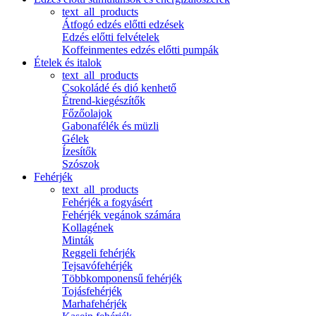
text_all_products
Átfogó edzés előtti edzések
Edzés előtti felvételek
Koffeinmentes edzés előtti pumpák
Ételek és italok
text_all_products
Csokoládé és dió kenhető
Étrend-kiegészítők
Főzőolajok
Gabonafélék és müzli
Gélek
Ízesítők
Szószok
Fehérjék
text_all_products
Fehérjék a fogyásért
Fehérjék vegánok számára
Kollagének
Minták
Reggeli fehérjék
Tejsavófehérjék
Többkomponensű fehérjék
Tojásfehérjék
Marhafehérjék