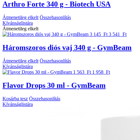
Arthro Forte 340 g - Biotech USA
Átmenetileg elkelt
Összehasonlítás
Kívánságlistára
Átmenetileg elkelt
3 145 Ft
3 541 Ft
Háromszoros diós vaj 340 g - GymBeam
Átmenetileg elkelt
Összehasonlítás
Kívánságlistára
1 563 Ft
1 958 Ft
Flavor Drops 30 ml - GymBeam
Kosárba tesz
Összehasonlítás
Kívánságlistára