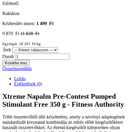
Elérhető:
Raktáron
Kézbesítés innen:
1 499 Ft
9 870 Ft
11 828 Ft
Egységár: 28 201 Ft/kg
Ízek
Darab
Kosárba tesz
Összehasonlítás
Leírás
Értékelések (0)
Xtreme Napalm Pre-Contest Pumped
Stimulant Free 350 g - Fitness Authority
Több összetevőből álló készítmény, amely a növényi adaptogének
standardizált kivonatait kombinálja az edzés előtti kiegészítőkben
használt összetevőkkel. Az étrend-kiegészítőt kifejezetten olyan