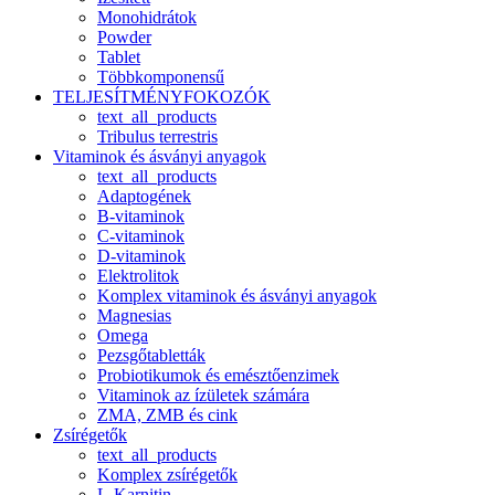
Monohidrátok
Powder
Tablet
Többkomponensű
TELJESÍTMÉNYFOKOZÓK
text_all_products
Tribulus terrestris
Vitaminok és ásványi anyagok
text_all_products
Adaptogének
B-vitaminok
C-vitaminok
D-vitaminok
Elektrolitok
Komplex vitaminok és ásványi anyagok
Magnesias
Omega
Pezsgőtabletták
Probiotikumok és emésztőenzimek
Vitaminok az ízületek számára
ZMA, ZMB és cink
Zsírégetők
text_all_products
Komplex zsírégetők
L-Karnitin