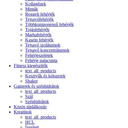
Kollagének
Minták
Reggeli fehérjék
Tejsavófehérjék
Többkomponensű fehérjék
Tojásfehérjék
Marhafehérjék
Kasein fehérjék
Tejsavó izolátumok
Tejsavó koncentrátumok
Fehérjeszeletek
Fehérje palacsinta
Fitness kiegészítők
text_all_products
Kesztyűk és kötszerek
Shaker
Gainerek és szénhidrátok
text_all_products
Szál
Szénhidrátok
Közös táplálkozás
Kreatinok
text_all_products
HCL
Ízesített