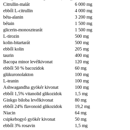
Citrullin-malát
6 000 mg
ebből L-citrullin
4 000 mg
béta-alanin
3 200 mg
bétain
1 500 mg
glicerin-monosztearát
1 500 mg
L-tirozin
500 mg
kolin-bitartarát
500 mg
ebből kolin
205 mg
taurin
400 mg
Bacopa minor levélkivonat
120 mg
ebből 50 % bacozidok
60 mg
glükuronolakton
100 mg
L-teanin
100 mg
Ashwagandha gyökér kivonat
100 mg
ebből 1,5% vitanolid glikozidok
1,5 mg
Ginkgo biloba levélkivonat
80 mg
ebből 24% flavonoid glikozidok
19,2 mg
Niacin
64 mg
csipkebogyó gyökér kivonat
50 mg
ebből 3% rosavin
1,5 mg