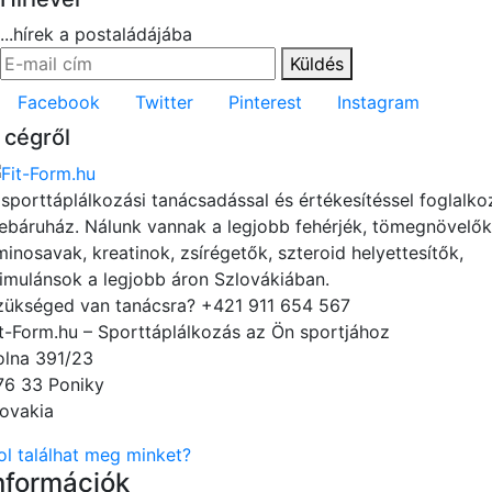
...hírek a postaládájába
Küldés
Facebook
Twitter
Pinterest
Instagram
 cégről
 sporttáplálkozási tanácsadással és értékesítéssel foglalko
ebáruház. Nálunk vannak a legjobb fehérjék, tömegnövelők
minosavak, kreatinok, zsírégetők, szteroid helyettesítők,
timulánsok a legjobb áron Szlovákiában.
zükséged van tanácsra?
+421 911 654 567
it-Form.hu – Sporttáplálkozás az Ön sportjához
olna 391/23
76 33 Poniky
lovakia
ol találhat meg minket?
nformációk