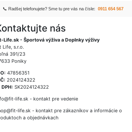
📞 Radšej telefonujete? Sme tu pre vás na čísle:
0911 654 567
Kontaktujte nás
it-Life.sk - Športová výživa a Doplnky výživy
t Life, s.r.o.
oľná 391/23
7633 Poniky
ČO:
47856351
IČ:
2024124322
Č DPH:
SK2024124322
fo@fit-life.sk - kontakt pre vedenie
hop@fit-life.sk - kontakt pre zákazníkov a informácie o
roduktoch a objednávkach