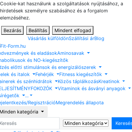
Cookie-kat használunk a szolgáltatások nyújtásához, a
hirdetések személyre szabásához és a forgalom
elemzéséhez.
Bezárás
Beállítás
Mindent elfogad
Vásárlás külföldön
Szállítási ár
Blog
edvezmények és eladások
Aminosavak
nabolikusok és NO-kiegészítők
dzés előtti stimulánsok és energizálószerek
elek és italok
Fehérjék
Fitness kiegészítők
ainerek és szénhidrátok
Közös táplálkozás
Kreatinok
ELJESÍTMÉNYFOKOZÓK
Vitaminok és ásványi anyagok
sírégetők
...
ejelentkezés/Regisztráció
Megrendelés állapota
Minden kategória
eresés
Keresé