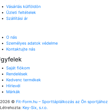
Vásárlás külföldön
Üzleti feltételek
Szállítási ár
O nás
Személyes adatok védelme
Kontaktujte nás
gyfelek
Saját fiókom
Rendelések
Kedvenc termékek
Hírlevél
Márkák
2026 ©
Fit-Form.hu – Sporttáplálkozás az Ön sportjához
Létrehozta:
Key-Six, s.r.o.