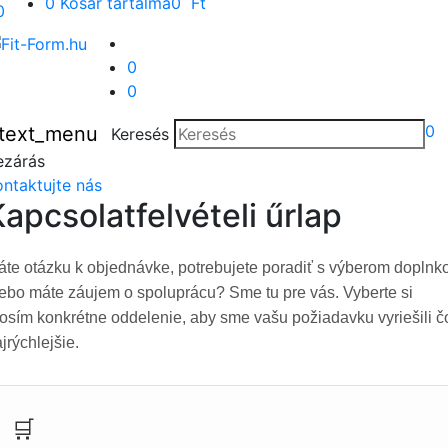
0
Kosár tartalma
0 Ft
0
0
0
0
text_menu
Keresés
ezárás
ontaktujte nás
apcsolatfelvételi űrlap
te otázku k objednávke, potrebujete poradiť s výberom doplnk
ebo máte záujem o spoluprácu? Sme tu pre vás. Vyberte si
osím konkrétne oddelenie, aby sme vašu požiadavku vyriešili č
jrýchlejšie.
🛒