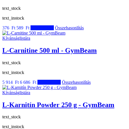
text_stock
text_instock
376 Ft
589 Ft
Kosárba tesz
Összehasonlítás
Kívánságlistára
L-Carnitine 500 ml - GymBeam
text_stock
text_instock
5 914 Ft
6 686 Ft
Kosárba tesz
Összehasonlítás
Kívánságlistára
L-Karnitín Powder 250 g - GymBeam
text_stock
text_instock