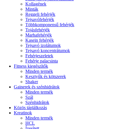
Kollagének
Minták
Reggeli fehérjék
Tejsavófehérjék
Többkomponensű fehérjék
Tojásfehérjék
Marhafehérjék
Kasein fehérjék
Tejsavó izolátumok
Tejsavó koncentrátumok
Fehérjeszeletek
Fehérje palacsinta
Fitness kiegészítők
Minden termék
Kesztyűk és kötszerek
Shaker
Gainerek és szénhidrátok
Minden termék
Szál
Szénhidrátok
Közös táplálkozás
Kreatinok
Minden termék
HCL
Ízesített