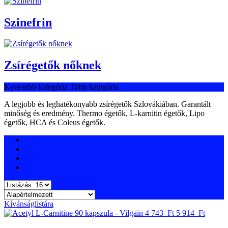
Szinefrin
Zsírégetők nőknek
Kevesebb kategória
Több kategória
A legjobb és leghatékonyabb zsírégetők Szlovákiában. Garantált
minőség és eredmény. Thermo égetők, L-karnitin égetők, Lipo
égetők, HCA és Coleus égetők.
Kívánságlistára
4 743 Ft
5 914 Ft