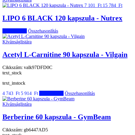
7 101 Ft
15 784 Ft
LIPO 6 BLACK 120 kapszula - Nutrex
Kosárba tesz
Összehasonlítás
Kívánságlistára
Acetyl L-Carnitine 90 kapszula - Vilgain
Cikkszám:
valk97DFD0C
text_stock
text_instock
4 743 Ft
5 914 Ft
Kosárba tesz
Összehasonlítás
Kívánságlistára
Berberine 60 kapszula - GymBeam
Cikkszám:
gb6447AD5