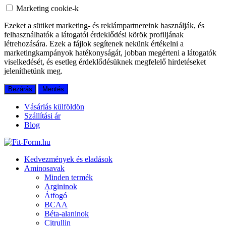
Marketing cookie-k
Ezeket a sütiket marketing- és reklámpartnereink használják, és
felhasználhatók a látogatói érdeklődési körök profiljának
létrehozására. Ezek a fájlok segítenek nekünk értékelni a
marketingkampányok hatékonyságát, jobban megérteni a látogatók
viselkedését, és esetleg érdeklődésüknek megfelelő hirdetéseket
jeleníthetünk meg.
Bezárás
Mentés
Vásárlás külföldön
Szállítási ár
Blog
Kedvezmények és eladások
Aminosavak
Minden termék
Argininok
Átfogó
BCAA
Béta-alaninok
Citrullin