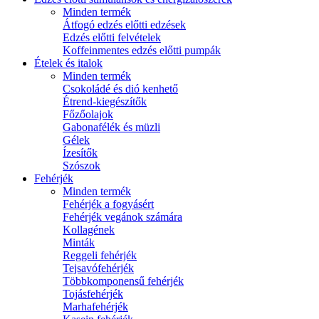
Minden termék
Átfogó edzés előtti edzések
Edzés előtti felvételek
Koffeinmentes edzés előtti pumpák
Ételek és italok
Minden termék
Csokoládé és dió kenhető
Étrend-kiegészítők
Főzőolajok
Gabonafélék és müzli
Gélek
Ízesítők
Szószok
Fehérjék
Minden termék
Fehérjék a fogyásért
Fehérjék vegánok számára
Kollagének
Minták
Reggeli fehérjék
Tejsavófehérjék
Többkomponensű fehérjék
Tojásfehérjék
Marhafehérjék