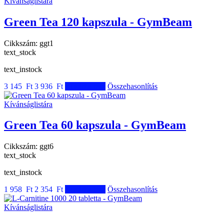
Kívánságlistára
Green Tea 120 kapszula - GymBeam
Cikkszám:
ggt1
text_stock
text_instock
3 145 Ft
3 936 Ft
Kosárba tesz
Összehasonlítás
Kívánságlistára
Green Tea 60 kapszula - GymBeam
Cikkszám:
ggt6
text_stock
text_instock
1 958 Ft
2 354 Ft
Kosárba tesz
Összehasonlítás
Kívánságlistára