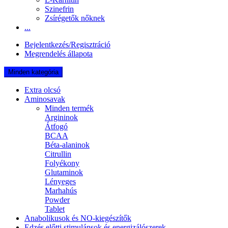
Szinefrin
Zsírégetők nőknek
...
Bejelentkezés/Regisztráció
Megrendelés állapota
Minden kategória
Extra olcsó
Aminosavak
Minden termék
Argininok
Átfogó
BCAA
Béta-alaninok
Citrullin
Folyékony
Glutaminok
Lényeges
Marhahús
Powder
Tablet
Anabolikusok és NO-kiegészítők
Edzés előtti stimulánsok és energizálószerek