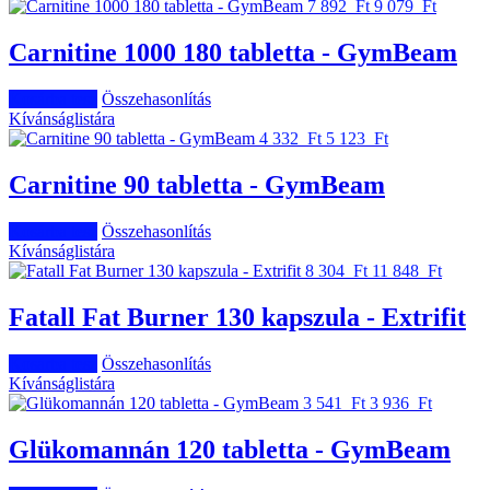
7 892 Ft
9 079 Ft
Carnitine 1000 180 tabletta - GymBeam
Kosárba tesz
Összehasonlítás
Kívánságlistára
4 332 Ft
5 123 Ft
Carnitine 90 tabletta - GymBeam
Kosárba tesz
Összehasonlítás
Kívánságlistára
8 304 Ft
11 848 Ft
Fatall Fat Burner 130 kapszula - Extrifit
Kosárba tesz
Összehasonlítás
Kívánságlistára
3 541 Ft
3 936 Ft
Glükomannán 120 tabletta - GymBeam