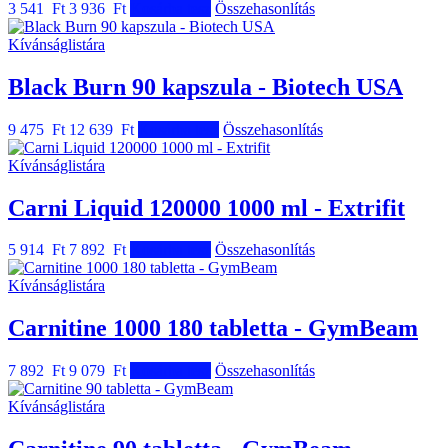
3 541 Ft
3 936 Ft
Kosárba tesz
Összehasonlítás
Kívánságlistára
Black Burn 90 kapszula - Biotech USA
9 475 Ft
12 639 Ft
Kosárba tesz
Összehasonlítás
Kívánságlistára
Carni Liquid 120000 1000 ml - Extrifit
5 914 Ft
7 892 Ft
Kosárba tesz
Összehasonlítás
Kívánságlistára
Carnitine 1000 180 tabletta - GymBeam
7 892 Ft
9 079 Ft
Kosárba tesz
Összehasonlítás
Kívánságlistára