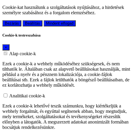
Cookie-kat használunk a szolgáltatások nyújtásához, a hirdetések
személyre szabásához és a forgalom elemzéséhez.
Bezárás
Beállítás
Mindent elfogad
Cookie-k testreszabása
×
Alap cookie-k
Ezek a cookie-k a webhely működéséhez szükségesek, és nem
tilthatók le. Általában csak az alapvető beállításokat használják, mint
például a nyelv és a pénznem lokalizációja, a cookie-fájlok
beállításai stb. Ezek a fájlok letilthatók a böngésző beállításaiban, de
ez korlátozhatja a webhely működését.
Analitikai cookie-k
Ezek a cookie-k lehetővé teszik számunkra, hogy kiértékeljük a
webhely forgalmát, és egyúttal segítsenek abban, hogy megtudjuk,
mely termékeket, szolgáltatásokat és tevékenységeket részesítik
előnyben a látogatók. A megszerzett adatokat anonimizált formában
bocsátjuk rendelkezésünkre.