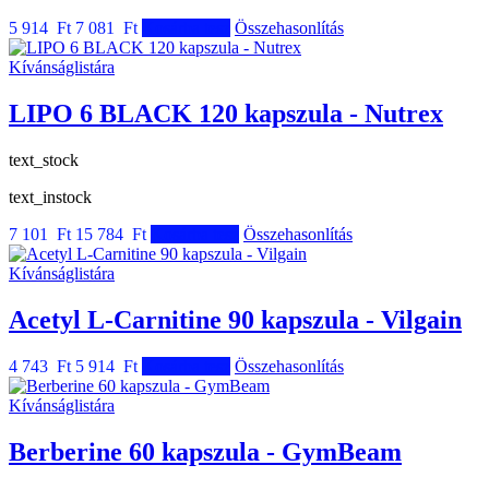
5 914 Ft
7 081 Ft
Kosárba tesz
Összehasonlítás
Kívánságlistára
LIPO 6 BLACK 120 kapszula - Nutrex
text_stock
text_instock
7 101 Ft
15 784 Ft
Kosárba tesz
Összehasonlítás
Kívánságlistára
Acetyl L-Carnitine 90 kapszula - Vilgain
4 743 Ft
5 914 Ft
Kosárba tesz
Összehasonlítás
Kívánságlistára
Berberine 60 kapszula - GymBeam