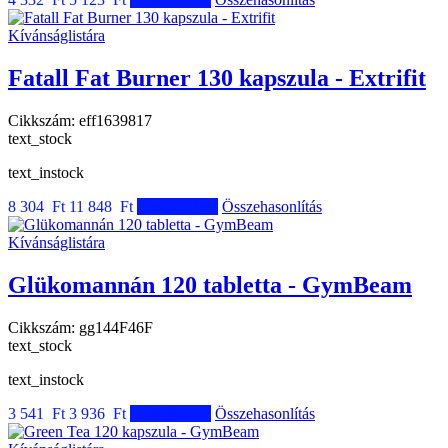
Kívánságlistára
Fatall Fat Burner 130 kapszula - Extrifit
Cikkszám:
eff1639817
text_stock
text_instock
8 304 Ft
11 848 Ft
Kosárba tesz
Összehasonlítás
Kívánságlistára
Glükomannán 120 tabletta - GymBeam
Cikkszám:
gg144F46F
text_stock
text_instock
3 541 Ft
3 936 Ft
Kosárba tesz
Összehasonlítás