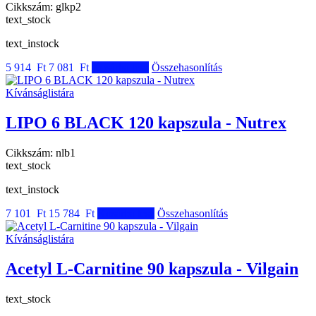
Cikkszám:
glkp2
text_stock
text_instock
5 914 Ft
7 081 Ft
Kosárba tesz
Összehasonlítás
Kívánságlistára
LIPO 6 BLACK 120 kapszula - Nutrex
Cikkszám:
nlb1
text_stock
text_instock
7 101 Ft
15 784 Ft
Kosárba tesz
Összehasonlítás
Kívánságlistára
Acetyl L-Carnitine 90 kapszula - Vilgain
text_stock