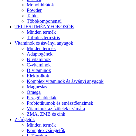
Monohidrátok
Powder
Tablet
Többkomponensű
TELJESÍTMÉNYFOKOZÓK
Minden termék
Tribulus terrestris
Vitaminok és ásványi anyagok
Minden termék
Adaptogének
B-vitaminok
C-vitaminok
D-vitaminok
Elektrolitok
Komplex vitaminok és ásványi anyagok
Magnesias
Omega
Pezsgőtabletták
Probiotikumok és emésztőenzimek
Vitaminok az ízületek számára
ZMA, ZMB és cink
Zsírégetők
Minden termék
Komplex zsírégetők
L-Karnitin