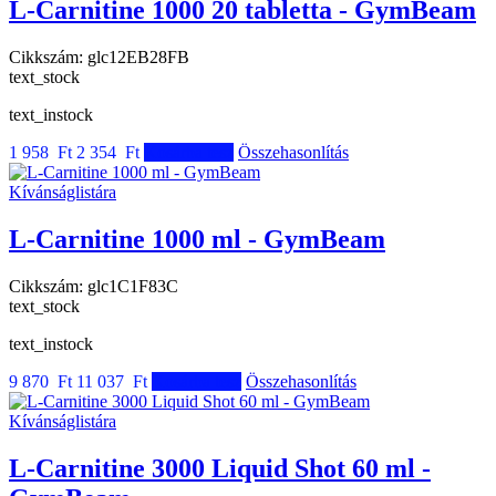
L-Carnitine 1000 20 tabletta - GymBeam
Cikkszám:
glc12EB28FB
text_stock
text_instock
1 958 Ft
2 354 Ft
Kosárba tesz
Összehasonlítás
Kívánságlistára
L-Carnitine 1000 ml - GymBeam
Cikkszám:
glc1C1F83C
text_stock
text_instock
9 870 Ft
11 037 Ft
Kosárba tesz
Összehasonlítás
Kívánságlistára
L-Carnitine 3000 Liquid Shot 60 ml -