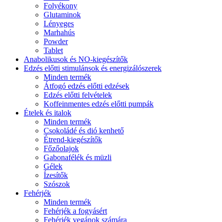
Folyékony
Glutaminok
Lényeges
Marhahús
Powder
Tablet
Anabolikusok és NO-kiegészítők
Edzés előtti stimulánsok és energizálószerek
Minden termék
Átfogó edzés előtti edzések
Edzés előtti felvételek
Koffeinmentes edzés előtti pumpák
Ételek és italok
Minden termék
Csokoládé és dió kenhető
Étrend-kiegészítők
Főzőolajok
Gabonafélék és müzli
Gélek
Ízesítők
Szószok
Fehérjék
Minden termék
Fehérjék a fogyásért
Fehérjék vegánok számára