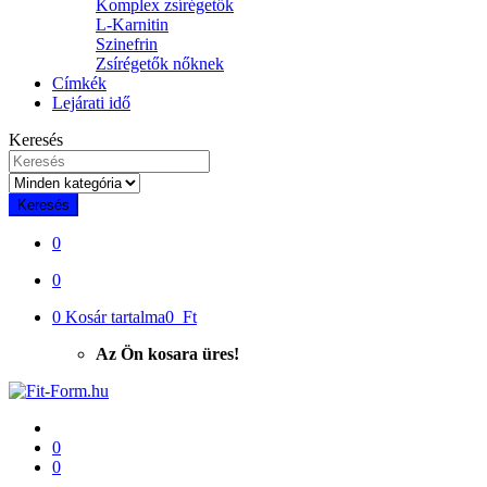
Komplex zsírégetők
L-Karnitin
Szinefrin
Zsírégetők nőknek
Címkék
Lejárati idő
Keresés
Keresés
0
0
0
Kosár tartalma
0 Ft
Az Ön kosara üres!
0
0