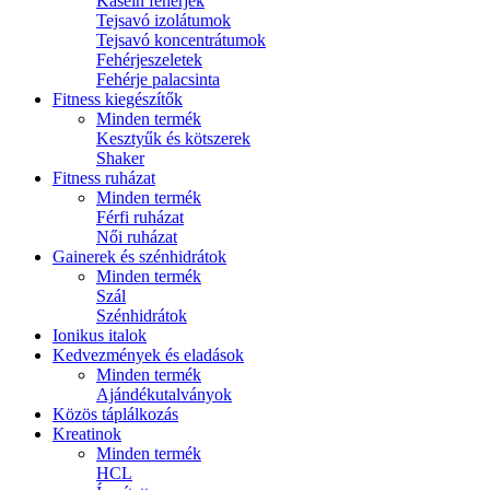
Kasein fehérjék
Tejsavó izolátumok
Tejsavó koncentrátumok
Fehérjeszeletek
Fehérje palacsinta
Fitness kiegészítők
Minden termék
Kesztyűk és kötszerek
Shaker
Fitness ruházat
Minden termék
Férfi ruházat
Női ruházat
Gainerek és szénhidrátok
Minden termék
Szál
Szénhidrátok
Ionikus italok
Kedvezmények és eladások
Minden termék
Ajándékutalványok
Közös táplálkozás
Kreatinok
Minden termék
HCL