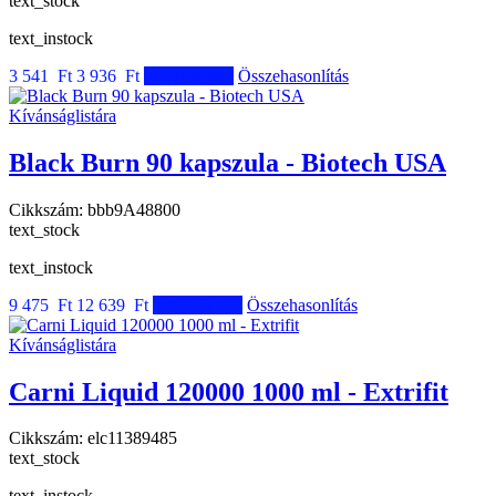
text_stock
text_instock
3 541 Ft
3 936 Ft
Kosárba tesz
Összehasonlítás
Kívánságlistára
Black Burn 90 kapszula - Biotech USA
Cikkszám:
bbb9A48800
text_stock
text_instock
9 475 Ft
12 639 Ft
Kosárba tesz
Összehasonlítás
Kívánságlistára
Carni Liquid 120000 1000 ml - Extrifit
Cikkszám:
elc11389485
text_stock
text_instock