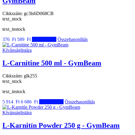
GymBeam
Cikkszám:
gc3ls6D068CB
text_stock
text_instock
376 Ft
589 Ft
Kosárba tesz
Összehasonlítás
Kívánságlistára
L-Carnitine 500 ml - GymBeam
Cikkszám:
glk255
text_stock
text_instock
5 914 Ft
6 686 Ft
Kosárba tesz
Összehasonlítás
Kívánságlistára
L-Karnitín Powder 250 g - GymBeam