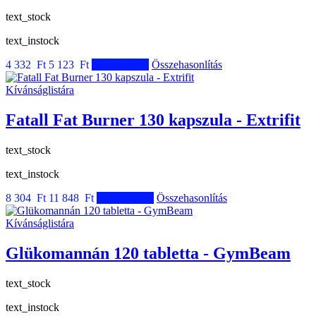
text_stock
text_instock
4 332 Ft
5 123 Ft
Kosárba tesz
Összehasonlítás
Kívánságlistára
Fatall Fat Burner 130 kapszula - Extrifit
text_stock
text_instock
8 304 Ft
11 848 Ft
Kosárba tesz
Összehasonlítás
Kívánságlistára
Glükomannán 120 tabletta - GymBeam
text_stock
text_instock