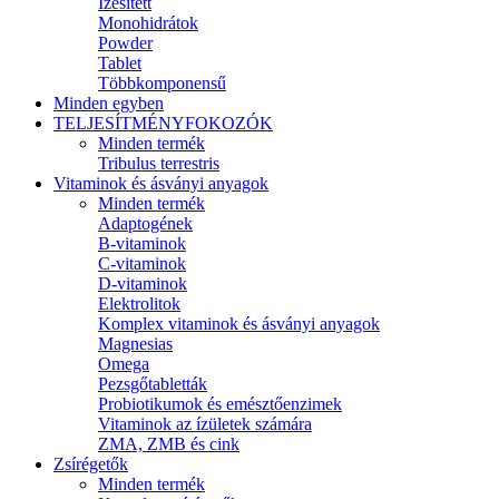
Ízesített
Monohidrátok
Powder
Tablet
Többkomponensű
Minden egyben
TELJESÍTMÉNYFOKOZÓK
Minden termék
Tribulus terrestris
Vitaminok és ásványi anyagok
Minden termék
Adaptogének
B-vitaminok
C-vitaminok
D-vitaminok
Elektrolitok
Komplex vitaminok és ásványi anyagok
Magnesias
Omega
Pezsgőtabletták
Probiotikumok és emésztőenzimek
Vitaminok az ízületek számára
ZMA, ZMB és cink
Zsírégetők
Minden termék