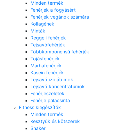
Minden termék
Fehérjék a fogyásért
Fehérjék vegánok számára
Kollagének
Minták
Reggeli fehérjék
Tejsavófehérjék
Többkomponensű fehérjék
Tojásfehérjék
Marhafehérjék
Kasein fehérjék
Tejsavó izolátumok
Tejsavó koncentrátumok
Fehérjeszeletek
Fehérje palacsinta
Fitness kiegészítők
Minden termék
Kesztyűk és kötszerek
Shaker