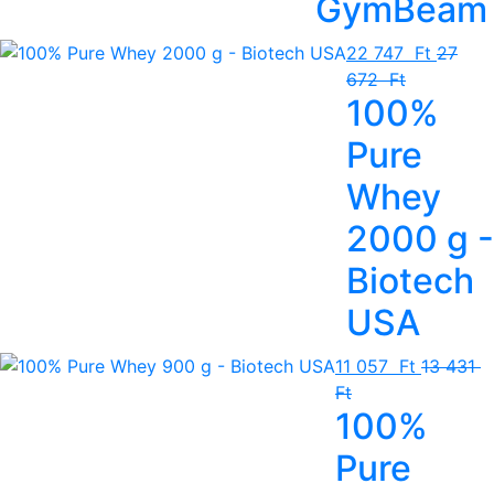
GymBeam
22 747 Ft
27
672 Ft
100%
Pure
Whey
2000 g -
Biotech
USA
11 057 Ft
13 431
Ft
100%
Pure