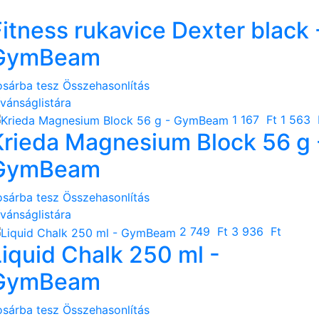
Fitness rukavice Dexter black 
GymBeam
osárba tesz
Összehasonlítás
ívánságlistára
1 167 Ft
1 563 
Krieda Magnesium Block 56 g 
GymBeam
osárba tesz
Összehasonlítás
ívánságlistára
2 749 Ft
3 936 Ft
Liquid Chalk 250 ml -
GymBeam
osárba tesz
Összehasonlítás