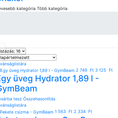
evesebb kategória
Több kategória
ívánságlistára
2 749 Ft
3 125 Ft
Egy üveg Hydrator 1,89 l -
GymBeam
osárba tesz
Összehasonlítás
ívánságlistára
1 563 Ft
2 334 Ft