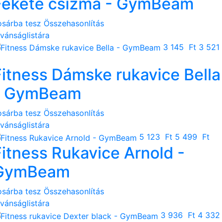
Fekete csizma - GymBeam
osárba tesz
Összehasonlítás
ívánságlistára
3 145 Ft
3 521
Fitness Dámske rukavice Bella
- GymBeam
osárba tesz
Összehasonlítás
ívánságlistára
5 123 Ft
5 499 Ft
Fitness Rukavice Arnold -
GymBeam
osárba tesz
Összehasonlítás
ívánságlistára
3 936 Ft
4 33