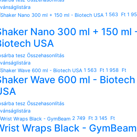
ívánságlistára
1 563 Ft
1 9
Shaker Nano 300 ml + 150 ml 
Biotech USA
osárba tesz
Összehasonlítás
ívánságlistára
1 563 Ft
1 958 Ft
Shaker Wave 600 ml - Biotech
USA
osárba tesz
Összehasonlítás
ívánságlistára
2 749 Ft
3 145 Ft
Wrist Wraps Black - GymBeam