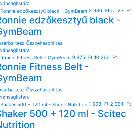
ívánságlistára
3 936 Ft
5 123 Ft
Ronnie edzőkesztyű black -
GymBeam
osárba tesz
Összehasonlítás
ívánságlistára
9 475 Ft
10 266 Ft
onnie Fitness Belt -
GymBeam
osárba tesz
Összehasonlítás
ívánságlistára
1 563 Ft
2 354 Ft
Shaker 500 + 120 ml - Scitec
utrition