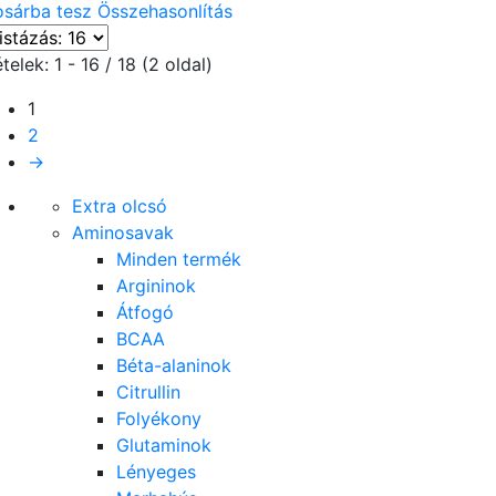
osárba tesz
Összehasonlítás
telek: 1 - 16 / 18 (2 oldal)
1
2
→
Extra olcsó
Aminosavak
Minden termék
Argininok
Átfogó
BCAA
Béta-alaninok
Citrullin
Folyékony
Glutaminok
Lényeges