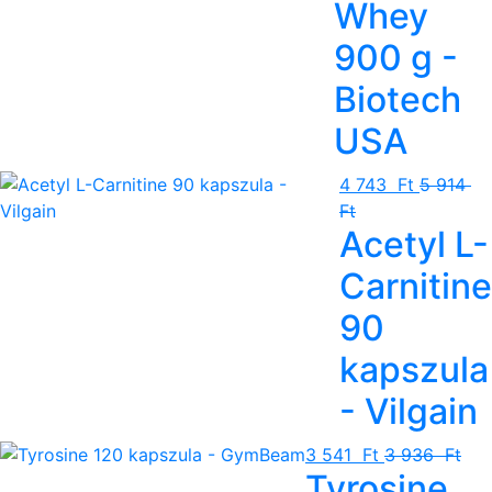
Whey
900 g -
Biotech
USA
4 743 Ft
5 914
Ft
Acetyl L-
Carnitine
90
kapszula
- Vilgain
3 541 Ft
3 936 Ft
Tyrosine