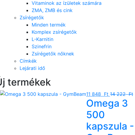
Vitaminok az ízületek számára
ZMA, ZMB és cink
Zsírégetők
Minden termék
Komplex zsírégetők
L-Karnitin
Szinefrin
Zsírégetők nőknek
Címkék
Lejárati idő
Új termékek
11 848 Ft
14 222 Ft
Omega 3
500
kapszula -