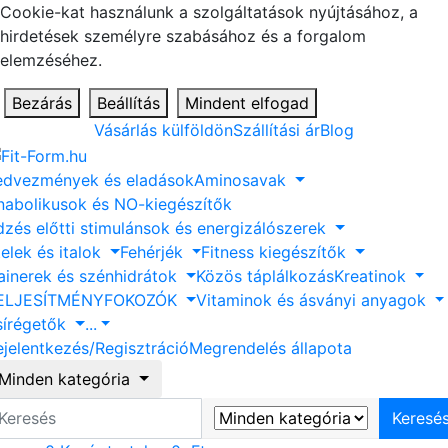
Cookie-kat használunk a szolgáltatások nyújtásához, a
hirdetések személyre szabásához és a forgalom
elemzéséhez.
Bezárás
Beállítás
Mindent elfogad
Vásárlás külföldön
Szállítási ár
Blog
edvezmények és eladások
Aminosavak
nabolikusok és NO-kiegészítők
dzés előtti stimulánsok és energizálószerek
elek és italok
Fehérjék
Fitness kiegészítők
ainerek és szénhidrátok
Közös táplálkozás
Kreatinok
ELJESÍTMÉNYFOKOZÓK
Vitaminok és ásványi anyagok
sírégetők
...
ejelentkezés/Regisztráció
Megrendelés állapota
Minden kategória
eresés
Keresé