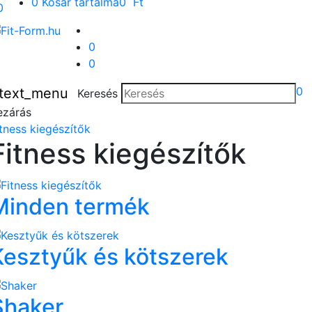
0
Kosár tartalma
0 Ft
0
0
0
0
text_menu
Keresés
ezárás
itness kiegészítők
Fitness kiegészítők
Minden termék
Kesztyűk és kötszerek
Shaker