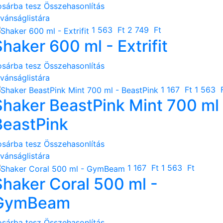
osárba tesz
Összehasonlítás
ívánságlistára
1 563 Ft
2 749 Ft
haker 600 ml - Extrifit
osárba tesz
Összehasonlítás
ívánságlistára
1 167 Ft
1 563 
Shaker BeastPink Mint 700 ml 
BeastPink
osárba tesz
Összehasonlítás
ívánságlistára
1 167 Ft
1 563 Ft
Shaker Coral 500 ml -
GymBeam
osárba tesz
Összehasonlítás