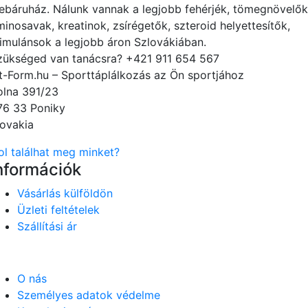
ebáruház. Nálunk vannak a legjobb fehérjék, tömegnövelők
minosavak, kreatinok, zsírégetők, szteroid helyettesítők,
timulánsok a legjobb áron Szlovákiában.
zükséged van tanácsra?
+421 911 654 567
it-Form.hu – Sporttáplálkozás az Ön sportjához
olna 391/23
76 33 Poniky
lovakia
ol találhat meg minket?
nformációk
Vásárlás külföldön
Üzleti feltételek
Szállítási ár
O nás
Személyes adatok védelme