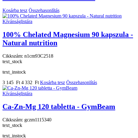
Kosárba tesz
Összehasonlítás
Kívánságlistára
100% Chelated Magnesium 90 kapszula -
Natural nutrition
Cikkszám:
n1cm93C2518
text_stock
text_instock
3 145 Ft
4 332 Ft
Kosárba tesz
Összehasonlítás
Kívánságlistára
Ca-Zn-Mg 120 tabletta - GymBeam
Cikkszám:
gczm1115340
text_stock
text_instock