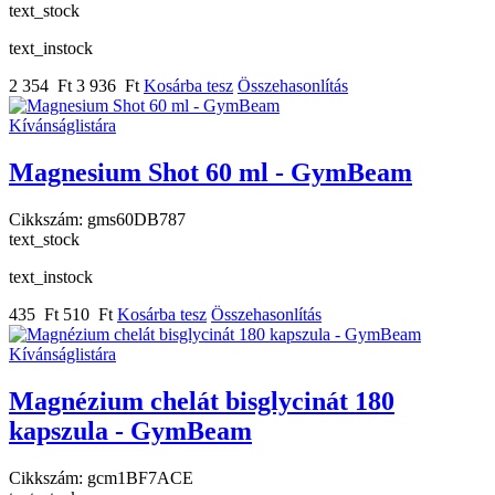
text_stock
text_instock
2 354 Ft
3 936 Ft
Kosárba tesz
Összehasonlítás
Kívánságlistára
Magnesium Shot 60 ml - GymBeam
Cikkszám:
gms60DB787
text_stock
text_instock
435 Ft
510 Ft
Kosárba tesz
Összehasonlítás
Kívánságlistára
Magnézium chelát bisglycinát 180
kapszula - GymBeam
Cikkszám:
gcm1BF7ACE