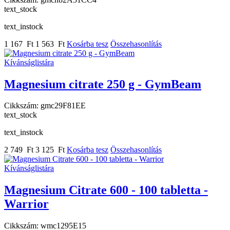
text_stock
text_instock
1 167 Ft
1 563 Ft
Kosárba tesz
Összehasonlítás
Kívánságlistára
Magnesium citrate 250 g - GymBeam
Cikkszám:
gmc29F81EE
text_stock
text_instock
2 749 Ft
3 125 Ft
Kosárba tesz
Összehasonlítás
Kívánságlistára
Magnesium Citrate 600 - 100 tabletta -
Warrior
Cikkszám:
wmc1295E15