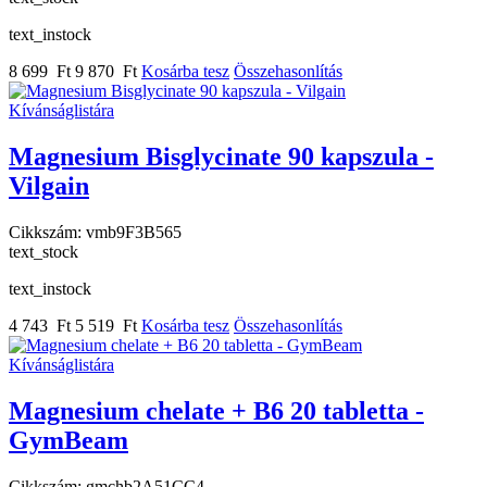
text_instock
8 699 Ft
9 870 Ft
Kosárba tesz
Összehasonlítás
Kívánságlistára
Magnesium Bisglycinate 90 kapszula -
Vilgain
Cikkszám:
vmb9F3B565
text_stock
text_instock
4 743 Ft
5 519 Ft
Kosárba tesz
Összehasonlítás
Kívánságlistára
Magnesium chelate + B6 20 tabletta -
GymBeam
Cikkszám:
gmchb2A51CC4