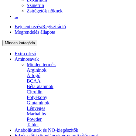
Szinefrin
Zsírégetők nőknek
...
Bejelentkezés/Regisztráció
Megrendelés állapota
Minden kategória
Extra olcsó
Aminosavak
Minden termék
Argininok
Átfogó
BCAA
Béta-alaninok
Citrullin
Folyékony
Glutaminok
Lényeges
Marhahús
Powder
Tablet
Anabolikusok és NO-kiegészítők
Edzés előtti stimulánsok és energizálószerek