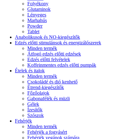
Folyékony
Glutaminok
Lényeges
Marhahús
Powder
Tablet
Anabolikusok és NO-kiegészítők
Edzés előtti stimulánsok és energizálószerek
Minden termék
Átfogó edzés előtti edzések
Edzés előtti felvételek
Koffeinmentes edzés előtti pumpák
Ételek és italok
Minden termék
Csokoládé és dió kenhető
Étrend-kiegészítők
Főzőolajok
Gabonafélék és müzli
Gélek
Ízesítők
Szószok
Fehérjék
Minden termék
Fehérjék a fogyásért
Fehérjék vegánok számára