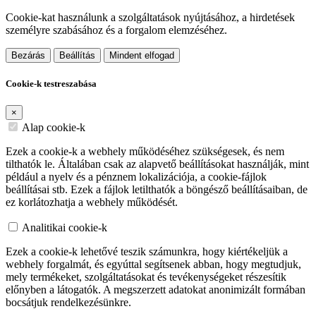
Cookie-kat használunk a szolgáltatások nyújtásához, a hirdetések
személyre szabásához és a forgalom elemzéséhez.
Bezárás
Beállítás
Mindent elfogad
Cookie-k testreszabása
×
Alap cookie-k
Ezek a cookie-k a webhely működéséhez szükségesek, és nem
tilthatók le. Általában csak az alapvető beállításokat használják, mint
például a nyelv és a pénznem lokalizációja, a cookie-fájlok
beállításai stb. Ezek a fájlok letilthatók a böngésző beállításaiban, de
ez korlátozhatja a webhely működését.
Analitikai cookie-k
Ezek a cookie-k lehetővé teszik számunkra, hogy kiértékeljük a
webhely forgalmát, és egyúttal segítsenek abban, hogy megtudjuk,
mely termékeket, szolgáltatásokat és tevékenységeket részesítik
előnyben a látogatók. A megszerzett adatokat anonimizált formában
bocsátjuk rendelkezésünkre.