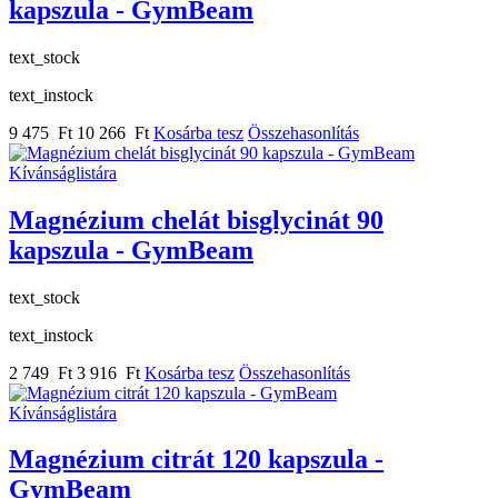
kapszula - GymBeam
text_stock
text_instock
9 475 Ft
10 266 Ft
Kosárba tesz
Összehasonlítás
Kívánságlistára
Magnézium chelát bisglycinát 90
kapszula - GymBeam
text_stock
text_instock
2 749 Ft
3 916 Ft
Kosárba tesz
Összehasonlítás
Kívánságlistára
Magnézium citrát 120 kapszula -
GymBeam