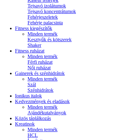
Kasein fehérjék
Tejsavó izolátumok
Tejsavó koncentrátumok
Fehérjeszeletek
Fehérje palacsinta
Fitness kiegészítők
Minden termék
Kesztyűk és kötszerek
Shaker
Fitness ruházat
Minden termék
Férfi ruházat
Női ruházat
Gainerek és szénhidrátok
Minden termék
Szál
Szénhidrátok
Ionikus italok
Kedvezmények és eladások
Minden termék
Ajándékutalványok
Közös táplálkozás
Kreatinok
Minden termék
HCL