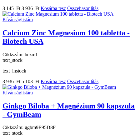
3 145 Ft
3 936 Ft
Kosárba tesz
Összehasonlítás
Kívánságlistára
Calcium Zinc Magnesium 100 tabletta -
Biotech USA
Cikkszám:
bczm1
text_stock
text_instock
3 936 Ft
5 103 Ft
Kosárba tesz
Összehasonlítás
Kívánságlistára
Ginkgo Biloba + Magnézium 90 kapszula
- GymBeam
Cikkszám:
ggbm9E95D8F
text_stock