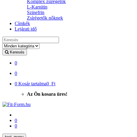
Komplex zsírégetők
L-Karnitin
Szinefrin
Zsírégetők nőknek
Címkék
Lejárati idő
Keresés
Keresés
0
0
0
Kosár tartalma
0 Ft
Az Ön kosara üres!
0
0
text_menu