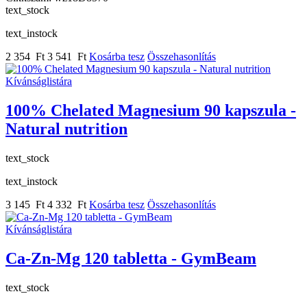
text_stock
text_instock
2 354 Ft
3 541 Ft
Kosárba tesz
Összehasonlítás
Kívánságlistára
100% Chelated Magnesium 90 kapszula -
Natural nutrition
text_stock
text_instock
3 145 Ft
4 332 Ft
Kosárba tesz
Összehasonlítás
Kívánságlistára
Ca-Zn-Mg 120 tabletta - GymBeam
text_stock