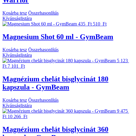
Warrior
Kosárba tesz
Összehasonlítás
Kívánságlistára
435 Ft
510 Ft
Magnesium Shot 60 ml - GymBeam
Kosárba tesz
Összehasonlítás
Kívánságlistára
5 123
Ft
7 101 Ft
Magnézium chelát bisglycinát 180
kapszula - GymBeam
Kosárba tesz
Összehasonlítás
Kívánságlistára
9 475
Ft
10 266 Ft
Magnézium chelát bisglycinát 360