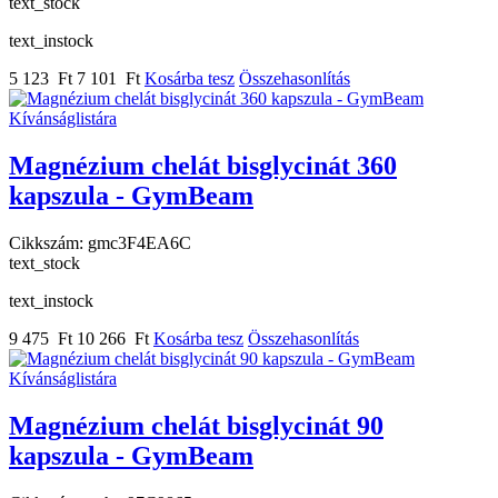
text_stock
text_instock
5 123 Ft
7 101 Ft
Kosárba tesz
Összehasonlítás
Kívánságlistára
Magnézium chelát bisglycinát 360
kapszula - GymBeam
Cikkszám:
gmc3F4EA6C
text_stock
text_instock
9 475 Ft
10 266 Ft
Kosárba tesz
Összehasonlítás
Kívánságlistára
Magnézium chelát bisglycinát 90
kapszula - GymBeam