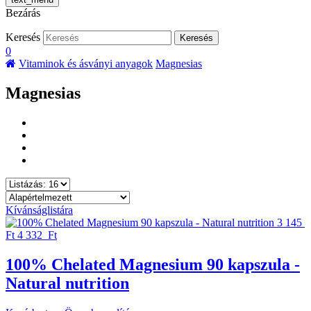
Bezárás
Keresés
Keresés
0
Vitaminok és ásványi anyagok
Magnesias
Magnesias
Kívánságlistára
3 145
Ft
4 332 Ft
100% Chelated Magnesium 90 kapszula -
Natural nutrition