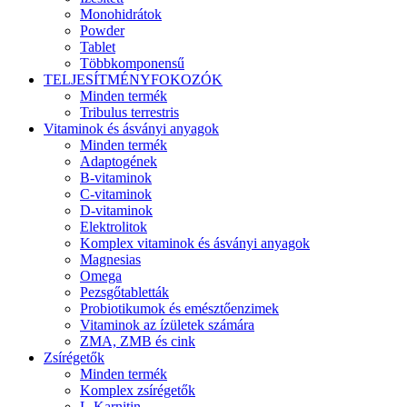
Monohidrátok
Powder
Tablet
Többkomponensű
TELJESÍTMÉNYFOKOZÓK
Minden termék
Tribulus terrestris
Vitaminok és ásványi anyagok
Minden termék
Adaptogének
B-vitaminok
C-vitaminok
D-vitaminok
Elektrolitok
Komplex vitaminok és ásványi anyagok
Magnesias
Omega
Pezsgőtabletták
Probiotikumok és emésztőenzimek
Vitaminok az ízületek számára
ZMA, ZMB és cink
Zsírégetők
Minden termék
Komplex zsírégetők
L-Karnitin