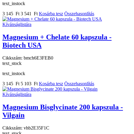
text_instock
3 145 Ft
3 541 Ft
Kosárba tesz
Összehasonlítás
Kívánságlistára
Magnesium + Chelate 60 kapszula -
Biotech USA
Cikkszám:
bmch6E3FEB0
text_stock
text_instock
3 145 Ft
5 103 Ft
Kosárba tesz
Összehasonlítás
Kívánságlistára
Magnesium Bisglycinate 200 kapszula -
Vilgain
Cikkszám:
vhb2E35F1C
text_stock