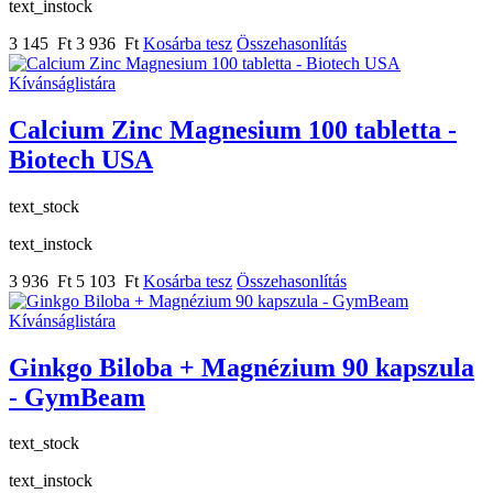
text_instock
3 145 Ft
3 936 Ft
Kosárba tesz
Összehasonlítás
Kívánságlistára
Calcium Zinc Magnesium 100 tabletta -
Biotech USA
text_stock
text_instock
3 936 Ft
5 103 Ft
Kosárba tesz
Összehasonlítás
Kívánságlistára
Ginkgo Biloba + Magnézium 90 kapszula
- GymBeam
text_stock
text_instock