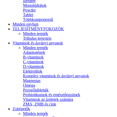
Ízesített
Monohidrátok
Powder
Tablet
Többkomponensű
Minden egyben
TELJESÍTMÉNYFOKOZÓK
Minden termék
Tribulus terrestris
Vitaminok és ásványi anyagok
Minden termék
Adaptogének
B-vitaminok
C-vitaminok
D-vitaminok
Elektrolitok
Komplex vitaminok és ásványi anyagok
Magnesias
Omega
Pezsgőtabletták
Probiotikumok és emésztőenzimek
Vitaminok az ízületek számára
ZMA, ZMB és cink
Zsírégetők
Minden termék