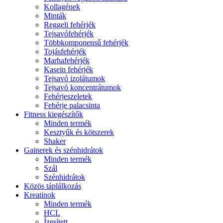
Kollagének
Minták
Reggeli fehérjék
Tejsavófehérjék
Többkomponensű fehérjék
Tojásfehérjék
Marhafehérjék
Kasein fehérjék
Tejsavó izolátumok
Tejsavó koncentrátumok
Fehérjeszeletek
Fehérje palacsinta
Fitness kiegészítők
Minden termék
Kesztyűk és kötszerek
Shaker
Gainerek és szénhidrátok
Minden termék
Szál
Szénhidrátok
Közös táplálkozás
Kreatinok
Minden termék
HCL
Ízesített