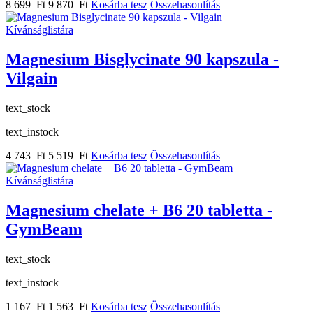
8 699 Ft
9 870 Ft
Kosárba tesz
Összehasonlítás
Kívánságlistára
Magnesium Bisglycinate 90 kapszula -
Vilgain
text_stock
text_instock
4 743 Ft
5 519 Ft
Kosárba tesz
Összehasonlítás
Kívánságlistára
Magnesium chelate + B6 20 tabletta -
GymBeam
text_stock
text_instock
1 167 Ft
1 563 Ft
Kosárba tesz
Összehasonlítás