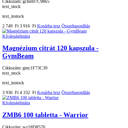
Cikkszám:
gchm97C9865
text_stock
text_instock
2 749 Ft
3 916 Ft
Kosárba tesz
Összehasonlítás
Kívánságlistára
Magnézium citrát 120 kapszula -
GymBeam
Cikkszám:
gmc1F73C39
text_stock
text_instock
3 936 Ft
4 332 Ft
Kosárba tesz
Összehasonlítás
Kívánságlistára
ZMB6 100 tabletta - Warrior
Cikkszám:
wz18D8570