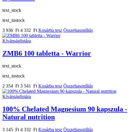
text_stock
text_instock
3 936 Ft
4 332 Ft
Kosárba tesz
Összehasonlítás
Kívánságlistára
ZMB6 100 tabletta - Warrior
text_stock
text_instock
2 354 Ft
3 541 Ft
Kosárba tesz
Összehasonlítás
Kívánságlistára
100% Chelated Magnesium 90 kapszula -
Natural nutrition
3 145 Ft
4 332 Ft
Kosárba tesz
Összehasonlítás