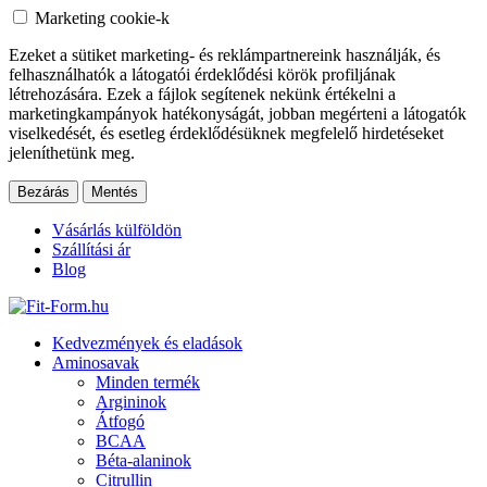
Marketing cookie-k
Ezeket a sütiket marketing- és reklámpartnereink használják, és
felhasználhatók a látogatói érdeklődési körök profiljának
létrehozására. Ezek a fájlok segítenek nekünk értékelni a
marketingkampányok hatékonyságát, jobban megérteni a látogatók
viselkedését, és esetleg érdeklődésüknek megfelelő hirdetéseket
jeleníthetünk meg.
Bezárás
Mentés
Vásárlás külföldön
Szállítási ár
Blog
Kedvezmények és eladások
Aminosavak
Minden termék
Argininok
Átfogó
BCAA
Béta-alaninok
Citrullin