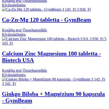
Kosárba tesz
Összehasonlítás
Kívánságlistára
3 145 Ft
3 936 Ft
Ca-Zn-Mg 120 tabletta - GymBeam
Kosárba tesz
Összehasonlítás
Kívánságlistára
3 936 Ft
5
103 Ft
Calcium Zinc Magnesium 100 tabletta -
Biotech USA
Kosárba tesz
Összehasonlítás
Kívánságlistára
3 145 Ft
3 541 Ft
Ginkgo Biloba + Magnézium 90 kapszula
- GymBeam