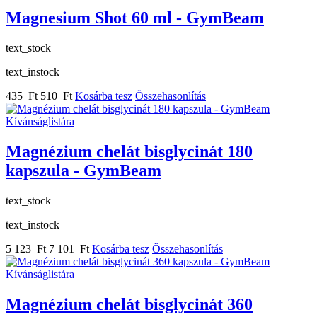
Magnesium Shot 60 ml - GymBeam
text_stock
text_instock
435 Ft
510 Ft
Kosárba tesz
Összehasonlítás
Kívánságlistára
Magnézium chelát bisglycinát 180
kapszula - GymBeam
text_stock
text_instock
5 123 Ft
7 101 Ft
Kosárba tesz
Összehasonlítás
Kívánságlistára
Magnézium chelát bisglycinát 360