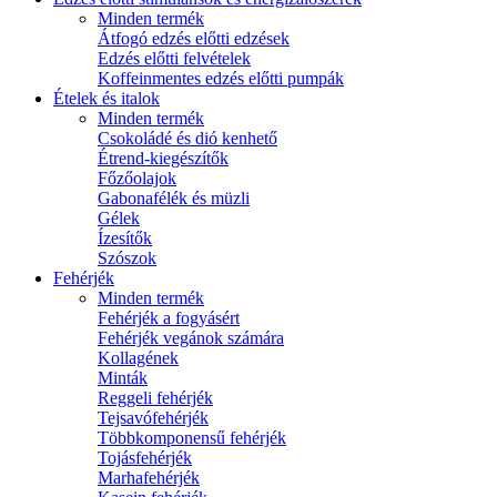
Minden termék
Átfogó edzés előtti edzések
Edzés előtti felvételek
Koffeinmentes edzés előtti pumpák
Ételek és italok
Minden termék
Csokoládé és dió kenhető
Étrend-kiegészítők
Főzőolajok
Gabonafélék és müzli
Gélek
Ízesítők
Szószok
Fehérjék
Minden termék
Fehérjék a fogyásért
Fehérjék vegánok számára
Kollagének
Minták
Reggeli fehérjék
Tejsavófehérjék
Többkomponensű fehérjék
Tojásfehérjék
Marhafehérjék