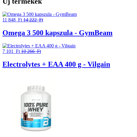
Új termékek
11 848 Ft
14 222 Ft
Omega 3 500 kapszula - GymBeam
7 101 Ft
10 266 Ft
Electrolytes + EAA 400 g - Vilgain