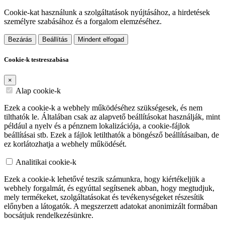
Cookie-kat használunk a szolgáltatások nyújtásához, a hirdetések
személyre szabásához és a forgalom elemzéséhez.
Bezárás
Beállítás
Mindent elfogad
Cookie-k testreszabása
×
Alap cookie-k
Ezek a cookie-k a webhely működéséhez szükségesek, és nem
tilthatók le. Általában csak az alapvető beállításokat használják, mint
például a nyelv és a pénznem lokalizációja, a cookie-fájlok
beállításai stb. Ezek a fájlok letilthatók a böngésző beállításaiban, de
ez korlátozhatja a webhely működését.
Analitikai cookie-k
Ezek a cookie-k lehetővé teszik számunkra, hogy kiértékeljük a
webhely forgalmát, és egyúttal segítsenek abban, hogy megtudjuk,
mely termékeket, szolgáltatásokat és tevékenységeket részesítik
előnyben a látogatók. A megszerzett adatokat anonimizált formában
bocsátjuk rendelkezésünkre.