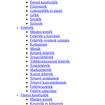
Étrend-kiegészítők
Főzőolajok
Gabonafélék és müzli
Gélek
Ízesítők
Szószok
Fehérjék
Minden termék
Fehérjék a fogyásért
Fehérjék vegánok számára
Kollagének
Minták
Reggeli fehérjék
Tejsavófehérjék
Többkomponensű fehérjék
Tojásfehérjék
Marhafehérjék
Kasein fehérjék
Tejsavó izolátumok
Tejsavó koncentrátumok
Fehérjeszeletek
Fehérje palacsinta
Fitness kiegészítők
Minden termék
Kesztyűk és kötszerek