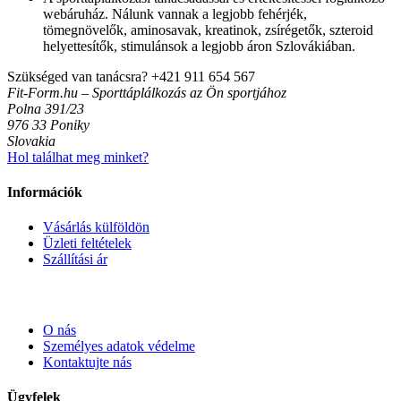
webáruház. Nálunk vannak a legjobb fehérjék,
tömegnövelők, aminosavak, kreatinok, zsírégetők, szteroid
helyettesítők, stimulánsok a legjobb áron Szlovákiában.
Szükséged van tanácsra?
+421 911 654 567
Fit-Form.hu – Sporttáplálkozás az Ön sportjához
Polna 391/23
976 33 Poniky
Slovakia
Hol találhat meg minket?
Információk
Vásárlás külföldön
Üzleti feltételek
Szállítási ár
O nás
Személyes adatok védelme
Kontaktujte nás
Ügyfelek