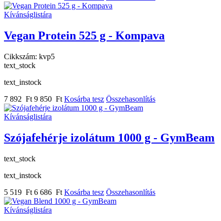
Kívánságlistára
Vegan Protein 525 g - Kompava
Cikkszám:
kvp5
text_stock
text_instock
7 892 Ft
9 850 Ft
Kosárba tesz
Összehasonlítás
Kívánságlistára
Szójafehérje izolátum 1000 g - GymBeam
text_stock
text_instock
5 519 Ft
6 686 Ft
Kosárba tesz
Összehasonlítás
Kívánságlistára