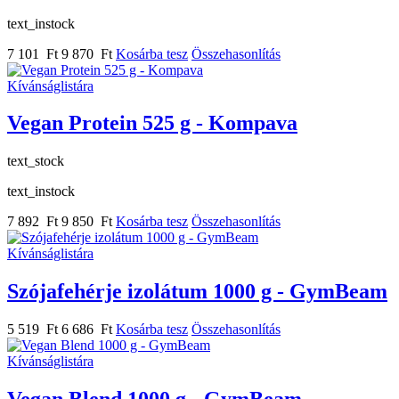
text_instock
7 101 Ft
9 870 Ft
Kosárba tesz
Összehasonlítás
Kívánságlistára
Vegan Protein 525 g - Kompava
text_stock
text_instock
7 892 Ft
9 850 Ft
Kosárba tesz
Összehasonlítás
Kívánságlistára
Szójafehérje izolátum 1000 g - GymBeam
5 519 Ft
6 686 Ft
Kosárba tesz
Összehasonlítás
Kívánságlistára