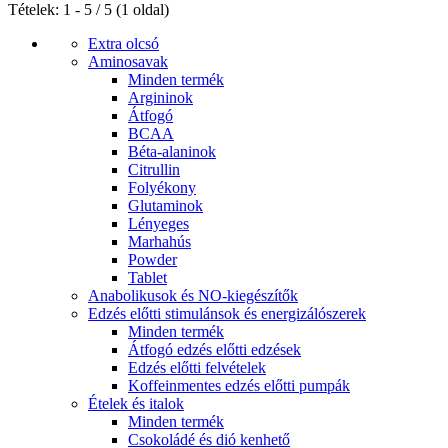
Tételek: 1 - 5 / 5 (1 oldal)
Extra olcsó
Aminosavak
Minden termék
Argininok
Átfogó
BCAA
Béta-alaninok
Citrullin
Folyékony
Glutaminok
Lényeges
Marhahús
Powder
Tablet
Anabolikusok és NO-kiegészítők
Edzés előtti stimulánsok és energizálószerek
Minden termék
Átfogó edzés előtti edzések
Edzés előtti felvételek
Koffeinmentes edzés előtti pumpák
Ételek és italok
Minden termék
Csokoládé és dió kenhető