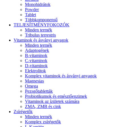
Monohidrátok
Powder
Tablet
Többkomponensű
TELJESÍTMÉNYFOKOZÓK
Minden termék
Tribulus terrestris
Vitaminok és ásványi anyagok
Minden termék
Adaptogének
B-vitaminok
C-vitaminok
D-vitaminok
Elektrolitok
Komplex vitaminok és ásványi anyagok
Magnesias
Omega
Pezsgőtabletták
Probiotikumok és emésztőenzimek
Vitaminok az ízületek számára
ZMA, ZMB és cink
Zsírégetők
Minden termék
Komplex zsírégetők
L-Karnitin