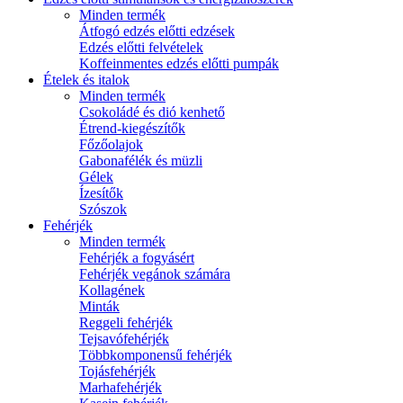
Minden termék
Átfogó edzés előtti edzések
Edzés előtti felvételek
Koffeinmentes edzés előtti pumpák
Ételek és italok
Minden termék
Csokoládé és dió kenhető
Étrend-kiegészítők
Főzőolajok
Gabonafélék és müzli
Gélek
Ízesítők
Szószok
Fehérjék
Minden termék
Fehérjék a fogyásért
Fehérjék vegánok számára
Kollagének
Minták
Reggeli fehérjék
Tejsavófehérjék
Többkomponensű fehérjék
Tojásfehérjék
Marhafehérjék