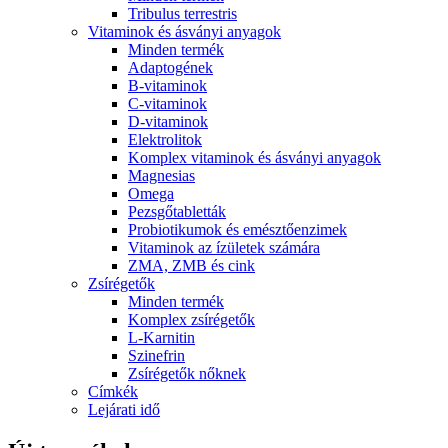
Tribulus terrestris
Vitaminok és ásványi anyagok
Minden termék
Adaptogének
B-vitaminok
C-vitaminok
D-vitaminok
Elektrolitok
Komplex vitaminok és ásványi anyagok
Magnesias
Omega
Pezsgőtabletták
Probiotikumok és emésztőenzimek
Vitaminok az ízületek számára
ZMA, ZMB és cink
Zsírégetők
Minden termék
Komplex zsírégetők
L-Karnitin
Szinefrin
Zsírégetők nőknek
Címkék
Lejárati idő