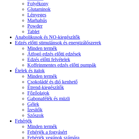
Folyékony
Glutaminok
Lényeges
Marhahús
Powder
Tablet
Anabolikusok és NO-kiegészítők
Edzés előtti stimulánsok és energizálószerek
Minden termék
Átfogó edzés előtti edzések
Edzés előtti felvételek
Koffeinmentes edzés előtti pumpák
Ételek és italok
Minden termék
Csokoládé és dió kenhető
Étrend-kiegészítők
Főzőolajok
Gabonafélék és müzli
Gélek
Ízesítők
Szószok
Fehérjék
Minden termék
Fehérjék a fogyásért
Fehérjék vegánok számára