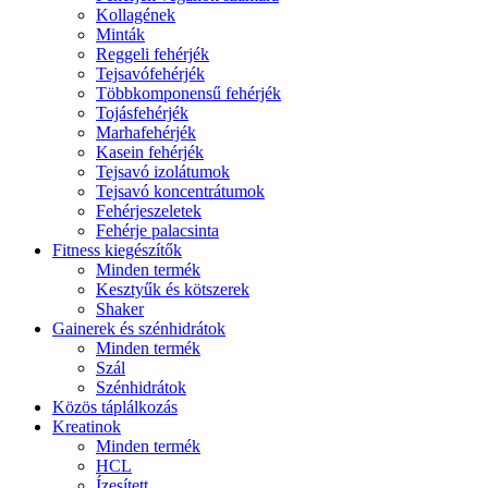
Kollagének
Minták
Reggeli fehérjék
Tejsavófehérjék
Többkomponensű fehérjék
Tojásfehérjék
Marhafehérjék
Kasein fehérjék
Tejsavó izolátumok
Tejsavó koncentrátumok
Fehérjeszeletek
Fehérje palacsinta
Fitness kiegészítők
Minden termék
Kesztyűk és kötszerek
Shaker
Gainerek és szénhidrátok
Minden termék
Szál
Szénhidrátok
Közös táplálkozás
Kreatinok
Minden termék
HCL
Ízesített