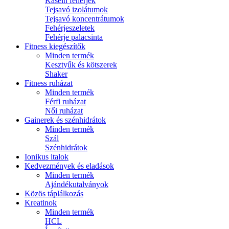
Kasein fehérjék
Tejsavó izolátumok
Tejsavó koncentrátumok
Fehérjeszeletek
Fehérje palacsinta
Fitness kiegészítők
Minden termék
Kesztyűk és kötszerek
Shaker
Fitness ruházat
Minden termék
Férfi ruházat
Női ruházat
Gainerek és szénhidrátok
Minden termék
Szál
Szénhidrátok
Ionikus italok
Kedvezmények és eladások
Minden termék
Ajándékutalványok
Közös táplálkozás
Kreatinok
Minden termék
HCL