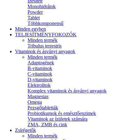
Ízesített
Monohidrátok
Powder
Tablet
Többkomponensű
Minden egyben
TELJESÍTMÉNYFOKOZÓK
Minden termék
Tribulus terrestris
Vitaminok és ásványi anyagok
Minden termék
Adaptogének
B-vitaminok
C-vitaminok
D-vitaminok
Elektrolitok
Komplex vitaminok és ásványi anyagok
Magnesias
Omega
Pezsgőtabletták
Probiotikumok és emésztőenzimek
Vitaminok az ízületek számára
ZMA, ZMB és cink
Zsírégetők
Minden termék