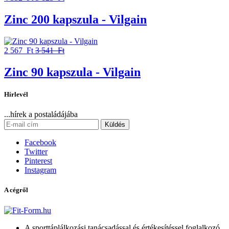
Zinc 200 kapszula - Vilgain
2 567 Ft
3 541 Ft
Zinc 90 kapszula - Vilgain
Hírlevél
...hírek a postaládájába
Küldés
Facebook
Twitter
Pinterest
Instagram
A cégről
A sporttáplálkozási tanácsadással és értékesítéssel foglalkozó