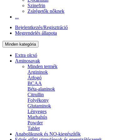
Szinefrin
Zsírégetők nőknek
...
Bejelentkezés/Regisztráció
Megrendelés állapota
Minden kategória
Extra olcsó
Aminosavak
Minden termék
Argininok
Átfogó
BCAA
Béta-alaninok
Citrullin
Folyékony
Glutaminok
Lényeges
Marhahús
Powder
Tablet
Anabolikusok és NO-kiegészítők
Edzés előtti stimulánsok és energizálószerek