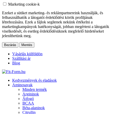
Marketing cookie-k
Ezeket a sütiket marketing- és reklámpartnereink használják, és
felhasználhatók a látogatói érdeklődési körök profiljának
létrehozására. Ezek a fájlok segítenek nekünk értékelni a
marketingkampányok hatékonyságát, jobban megérteni a látogatók
viselkedését, és esetleg érdeklődésüknek megfelelő hirdetéseket
jeleníthetünk meg.
Bezárás
Mentés
Vásárlás külföldön
Szállítási ár
Blog
Kedvezmények és eladások
Aminosavak
Minden termék
Argininok
Átfogó
BCAA
Béta-alaninok
Citrullin