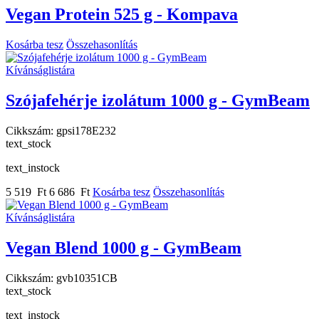
Vegan Protein 525 g - Kompava
Kosárba tesz
Összehasonlítás
Kívánságlistára
Szójafehérje izolátum 1000 g - GymBeam
Cikkszám:
gpsi178E232
text_stock
text_instock
5 519 Ft
6 686 Ft
Kosárba tesz
Összehasonlítás
Kívánságlistára
Vegan Blend 1000 g - GymBeam
Cikkszám:
gvb10351CB
text_stock
text_instock