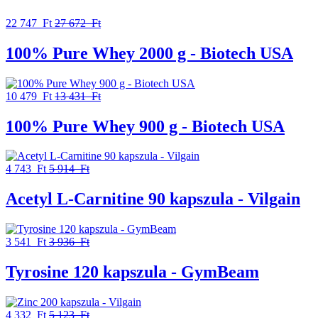
22 747 Ft
27 672 Ft
100% Pure Whey 2000 g - Biotech USA
10 479 Ft
13 431 Ft
100% Pure Whey 900 g - Biotech USA
4 743 Ft
5 914 Ft
Acetyl L-Carnitine 90 kapszula - Vilgain
3 541 Ft
3 936 Ft
Tyrosine 120 kapszula - GymBeam
4 332 Ft
5 123 Ft