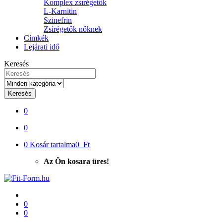
Komplex zsírégetők
L-Karnitin
Szinefrin
Zsírégetők nőknek
Címkék
Lejárati idő
Keresés
Keresés
0
0
0
Kosár tartalma
0 Ft
Az Ön kosara üres!
0
0