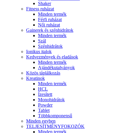
Shaker
Fitness ruházat
Minden termék
Férfi ruházat
Női ruházat
Gainerek és szénhidrátok
Minden termék
Szál
Szénhidrátok
Ionikus italok
Kedvezmények és eladások
Minden termék
Ajándékutalványok
Közös táplálkozás
Kreatinok
Minden termék
HCL
Ízesített
Monohidrátok
Powder
Tablet
Többkomponensű
Minden egyben
TELJESÍTMÉNYFOKOZÓK
Minden termék