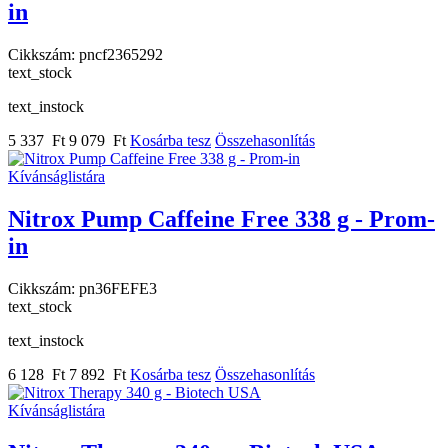
in
Cikkszám:
pncf2365292
text_stock
text_instock
5 337 Ft
9 079 Ft
Kosárba tesz
Összehasonlítás
Kívánságlistára
Nitrox Pump Caffeine Free 338 g - Prom-
in
Cikkszám:
pn36FEFE3
text_stock
text_instock
6 128 Ft
7 892 Ft
Kosárba tesz
Összehasonlítás
Kívánságlistára