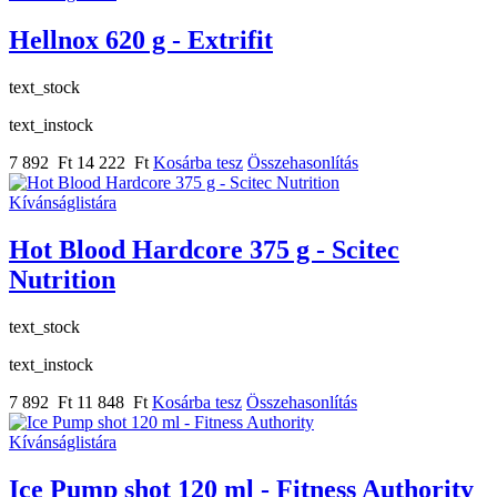
Hellnox 620 g - Extrifit
text_stock
text_instock
7 892 Ft
14 222 Ft
Kosárba tesz
Összehasonlítás
Kívánságlistára
Hot Blood Hardcore 375 g - Scitec
Nutrition
text_stock
text_instock
7 892 Ft
11 848 Ft
Kosárba tesz
Összehasonlítás
Kívánságlistára
Ice Pump shot 120 ml - Fitness Authority