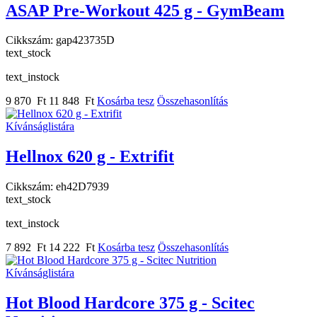
ASAP Pre-Workout 425 g - GymBeam
Cikkszám:
gap423735D
text_stock
text_instock
9 870 Ft
11 848 Ft
Kosárba tesz
Összehasonlítás
Kívánságlistára
Hellnox 620 g - Extrifit
Cikkszám:
eh42D7939
text_stock
text_instock
7 892 Ft
14 222 Ft
Kosárba tesz
Összehasonlítás
Kívánságlistára
Hot Blood Hardcore 375 g - Scitec