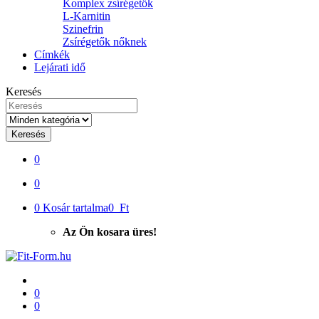
Komplex zsírégetők
L-Karnitin
Szinefrin
Zsírégetők nőknek
Címkék
Lejárati idő
Keresés
Keresés
0
0
0
Kosár tartalma
0 Ft
Az Ön kosara üres!
0
0