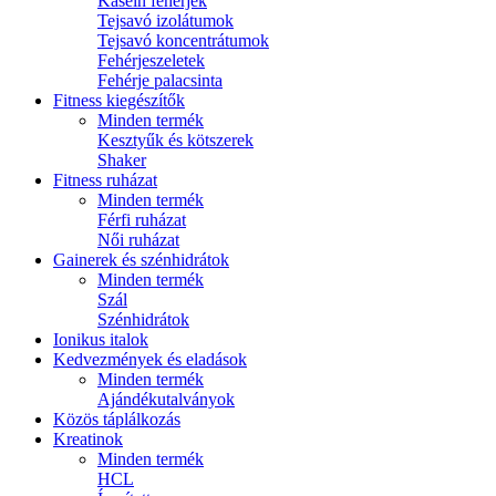
Kasein fehérjék
Tejsavó izolátumok
Tejsavó koncentrátumok
Fehérjeszeletek
Fehérje palacsinta
Fitness kiegészítők
Minden termék
Kesztyűk és kötszerek
Shaker
Fitness ruházat
Minden termék
Férfi ruházat
Női ruházat
Gainerek és szénhidrátok
Minden termék
Szál
Szénhidrátok
Ionikus italok
Kedvezmények és eladások
Minden termék
Ajándékutalványok
Közös táplálkozás
Kreatinok
Minden termék
HCL