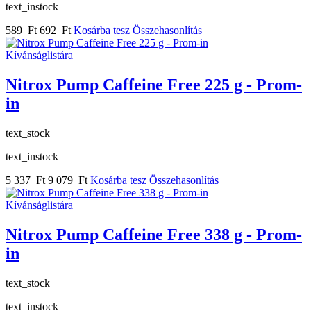
text_instock
589 Ft
692 Ft
Kosárba tesz
Összehasonlítás
Kívánságlistára
Nitrox Pump Caffeine Free 225 g - Prom-
in
text_stock
text_instock
5 337 Ft
9 079 Ft
Kosárba tesz
Összehasonlítás
Kívánságlistára
Nitrox Pump Caffeine Free 338 g - Prom-
in
text_stock
text_instock