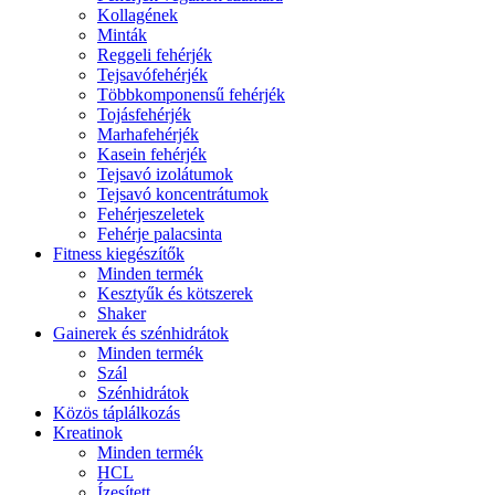
Kollagének
Minták
Reggeli fehérjék
Tejsavófehérjék
Többkomponensű fehérjék
Tojásfehérjék
Marhafehérjék
Kasein fehérjék
Tejsavó izolátumok
Tejsavó koncentrátumok
Fehérjeszeletek
Fehérje palacsinta
Fitness kiegészítők
Minden termék
Kesztyűk és kötszerek
Shaker
Gainerek és szénhidrátok
Minden termék
Szál
Szénhidrátok
Közös táplálkozás
Kreatinok
Minden termék
HCL
Ízesített