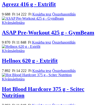
Agrezz 416 g - Extrifit
9 688 Ft
14 222 Ft
Kosárba tesz
Összehasonlítás
Kívánságlistára
ASAP Pre-Workout 425 g - GymBeam
9 870 Ft
11 848 Ft
Kosárba tesz
Összehasonlítás
Kívánságlistára
Hellnox 620 g - Extrifit
7 892 Ft
14 222 Ft
Kosárba tesz
Összehasonlítás
Kívánságlistára
Hot Blood Hardcore 375 g - Scitec
Nutrition