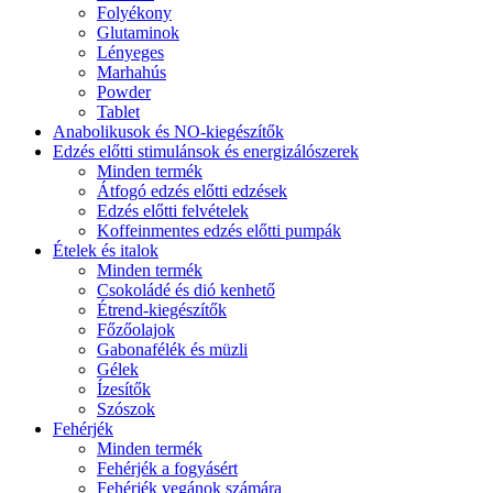
Folyékony
Glutaminok
Lényeges
Marhahús
Powder
Tablet
Anabolikusok és NO-kiegészítők
Edzés előtti stimulánsok és energizálószerek
Minden termék
Átfogó edzés előtti edzések
Edzés előtti felvételek
Koffeinmentes edzés előtti pumpák
Ételek és italok
Minden termék
Csokoládé és dió kenhető
Étrend-kiegészítők
Főzőolajok
Gabonafélék és müzli
Gélek
Ízesítők
Szószok
Fehérjék
Minden termék
Fehérjék a fogyásért
Fehérjék vegánok számára