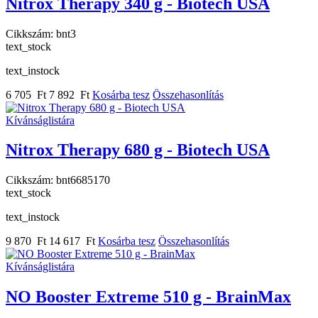
Nitrox Therapy 340 g - Biotech USA
Cikkszám:
bnt3
text_stock
text_instock
6 705 Ft
7 892 Ft
Kosárba tesz
Összehasonlítás
Kívánságlistára
Nitrox Therapy 680 g - Biotech USA
Cikkszám:
bnt6685170
text_stock
text_instock
9 870 Ft
14 617 Ft
Kosárba tesz
Összehasonlítás
Kívánságlistára
NO Booster Extreme 510 g - BrainMax