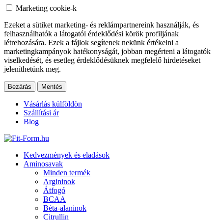
Marketing cookie-k
Ezeket a sütiket marketing- és reklámpartnereink használják, és
felhasználhatók a látogatói érdeklődési körök profiljának
létrehozására. Ezek a fájlok segítenek nekünk értékelni a
marketingkampányok hatékonyságát, jobban megérteni a látogatók
viselkedését, és esetleg érdeklődésüknek megfelelő hirdetéseket
jeleníthetünk meg.
Bezárás
Mentés
Vásárlás külföldön
Szállítási ár
Blog
Kedvezmények és eladások
Aminosavak
Minden termék
Argininok
Átfogó
BCAA
Béta-alaninok
Citrullin