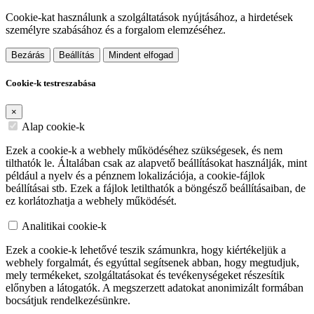
Cookie-kat használunk a szolgáltatások nyújtásához, a hirdetések
személyre szabásához és a forgalom elemzéséhez.
Bezárás
Beállítás
Mindent elfogad
Cookie-k testreszabása
×
Alap cookie-k
Ezek a cookie-k a webhely működéséhez szükségesek, és nem
tilthatók le. Általában csak az alapvető beállításokat használják, mint
például a nyelv és a pénznem lokalizációja, a cookie-fájlok
beállításai stb. Ezek a fájlok letilthatók a böngésző beállításaiban, de
ez korlátozhatja a webhely működését.
Analitikai cookie-k
Ezek a cookie-k lehetővé teszik számunkra, hogy kiértékeljük a
webhely forgalmát, és egyúttal segítsenek abban, hogy megtudjuk,
mely termékeket, szolgáltatásokat és tevékenységeket részesítik
előnyben a látogatók. A megszerzett adatokat anonimizált formában
bocsátjuk rendelkezésünkre.