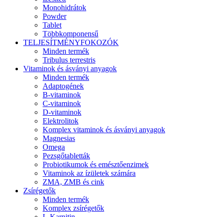
Monohidrátok
Powder
Tablet
Többkomponensű
TELJESÍTMÉNYFOKOZÓK
Minden termék
Tribulus terrestris
Vitaminok és ásványi anyagok
Minden termék
Adaptogének
B-vitaminok
C-vitaminok
D-vitaminok
Elektrolitok
Komplex vitaminok és ásványi anyagok
Magnesias
Omega
Pezsgőtabletták
Probiotikumok és emésztőenzimek
Vitaminok az ízületek számára
ZMA, ZMB és cink
Zsírégetők
Minden termék
Komplex zsírégetők
L-Karnitin