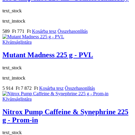
text_stock
text_instock
589 Ft
771 Ft
Kosárba tesz
Összehasonlítás
Kívánságlistára
Mutant Madness 225 g - PVL
text_stock
text_instock
5 914 Ft
7 872 Ft
Kosárba tesz
Összehasonlítás
Kívánságlistára
Nitrox Pump Caffeine & Synephrine 225
g - Prom-in
text_stock