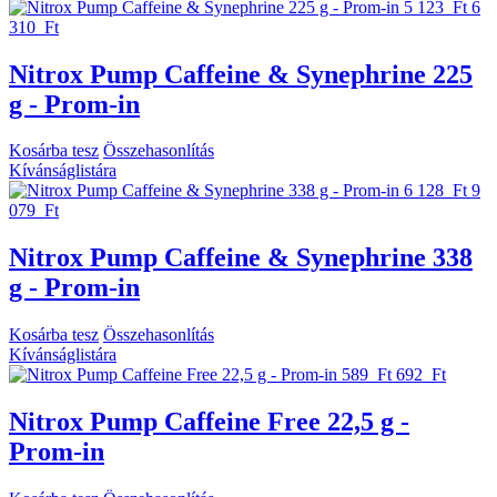
5 123 Ft
6
310 Ft
Nitrox Pump Caffeine & Synephrine 225
g - Prom-in
Kosárba tesz
Összehasonlítás
Kívánságlistára
6 128 Ft
9
079 Ft
Nitrox Pump Caffeine & Synephrine 338
g - Prom-in
Kosárba tesz
Összehasonlítás
Kívánságlistára
589 Ft
692 Ft
Nitrox Pump Caffeine Free 22,5 g -
Prom-in