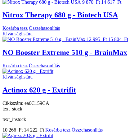
9 870 Ft
14 617 Ft
Nitrox Therapy 680 g - Biotech USA
Kosárba tesz
Összehasonlítás
Kívánságlistára
12 995 Ft
15 804 Ft
NO Booster Extreme 510 g - BrainMax
Kosárba tesz
Összehasonlítás
Kívánságlistára
Actinox 620 g - Extrifit
Cikkszám:
ea6C159CA
text_stock
text_instock
10 266 Ft
14 222 Ft
Kosárba tesz
Összehasonlítás