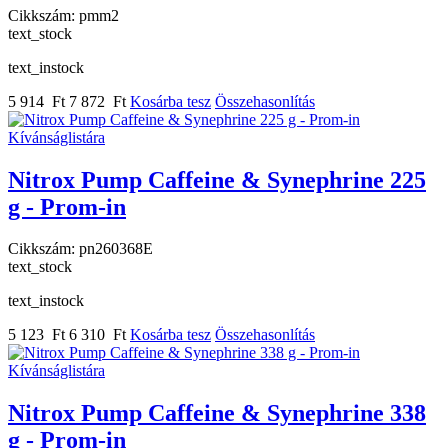
Cikkszám:
pmm2
text_stock
text_instock
5 914 Ft
7 872 Ft
Kosárba tesz
Összehasonlítás
Kívánságlistára
Nitrox Pump Caffeine & Synephrine 225
g - Prom-in
Cikkszám:
pn260368E
text_stock
text_instock
5 123 Ft
6 310 Ft
Kosárba tesz
Összehasonlítás
Kívánságlistára
Nitrox Pump Caffeine & Synephrine 338
g - Prom-in