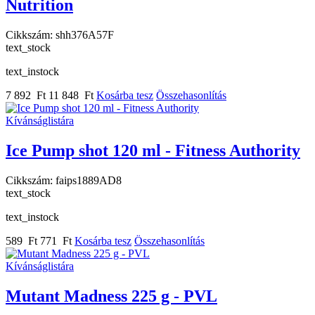
Nutrition
Cikkszám:
shh376A57F
text_stock
text_instock
7 892 Ft
11 848 Ft
Kosárba tesz
Összehasonlítás
Kívánságlistára
Ice Pump shot 120 ml - Fitness Authority
Cikkszám:
faips1889AD8
text_stock
text_instock
589 Ft
771 Ft
Kosárba tesz
Összehasonlítás
Kívánságlistára
Mutant Madness 225 g - PVL