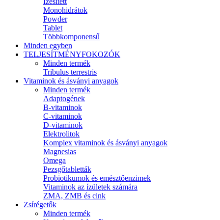
Ízesített
Monohidrátok
Powder
Tablet
Többkomponensű
Minden egyben
TELJESÍTMÉNYFOKOZÓK
Minden termék
Tribulus terrestris
Vitaminok és ásványi anyagok
Minden termék
Adaptogének
B-vitaminok
C-vitaminok
D-vitaminok
Elektrolitok
Komplex vitaminok és ásványi anyagok
Magnesias
Omega
Pezsgőtabletták
Probiotikumok és emésztőenzimek
Vitaminok az ízületek számára
ZMA, ZMB és cink
Zsírégetők
Minden termék