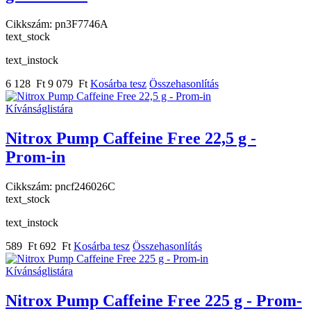
Cikkszám:
pn3F7746A
text_stock
text_instock
6 128 Ft
9 079 Ft
Kosárba tesz
Összehasonlítás
Kívánságlistára
Nitrox Pump Caffeine Free 22,5 g -
Prom-in
Cikkszám:
pncf246026C
text_stock
text_instock
589 Ft
692 Ft
Kosárba tesz
Összehasonlítás
Kívánságlistára
Nitrox Pump Caffeine Free 225 g - Prom-