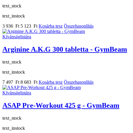
text_stock
text_instock
3 936 Ft
5 123 Ft
Kosárba tesz
Összehasonlítás
Kívánságlistára
Arginine A.K.G 300 tabletta - GymBeam
text_stock
text_instock
7 497 Ft
8 683 Ft
Kosárba tesz
Összehasonlítás
Kívánságlistára
ASAP Pre-Workout 425 g - GymBeam
text_stock
text_instock