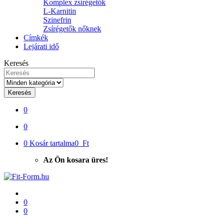
Komplex zsírégetők
L-Karnitin
Szinefrin
Zsírégetők nőknek
Címkék
Lejárati idő
Keresés
Keresés
0
0
0
Kosár tartalma
0 Ft
Az Ön kosara üres!
0
0