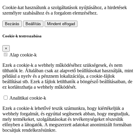
Cookie-kat használunk a szolgáltatások nyújtásához, a hirdetések
személyre szabásához és a forgalom elemzéséhez.
Bezárás
Beállítás
Mindent elfogad
Cookie-k testreszabása
×
Alap cookie-k
Ezek a cookie-k a webhely működéséhez szükségesek, és nem
tilthatók le. Általában csak az alapvető beállításokat használják, mint
például a nyelv és a pénznem lokalizációja, a cookie-fájlok
beállításai stb. Ezek a fájlok letilthatók a böngésző beállításaiban, de
ez korlátozhatja a webhely működését.
Analitikai cookie-k
Ezek a cookie-k lehetővé teszik számunkra, hogy kiértékeljük a
webhely forgalmát, és egyúttal segítsenek abban, hogy megtudjuk,
mely termékeket, szolgáltatásokat és tevékenységeket részesítik
előnyben a látogatók. A megszerzett adatokat anonimizált formában
bocsátjuk rendelkezésünkre.