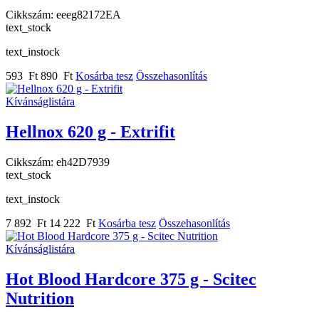
Cikkszám:
eeeg82172EA
text_stock
text_instock
593 Ft
890 Ft
Kosárba tesz
Összehasonlítás
Kívánságlistára
Hellnox 620 g - Extrifit
Cikkszám:
eh42D7939
text_stock
text_instock
7 892 Ft
14 222 Ft
Kosárba tesz
Összehasonlítás
Kívánságlistára
Hot Blood Hardcore 375 g - Scitec
Nutrition