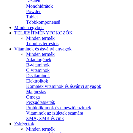
Ízesített
Monohidrátok
Powder
Tablet
Többkomponensű
Minden egyben
TELJESÍTMÉNYFOKOZÓK
Minden termék
Tribulus terrestris
Vitaminok és ásványi anyagok
Minden termék
Adaptogének
B-vitaminok
C-vitaminok
D-vitaminok
Elektrolitok
Komplex vitaminok és ásványi anyagok
Magnesias
Omega
Pezsgőtabletták
Probiotikumok és emésztőenzimek
Vitaminok az ízületek számára
ZMA, ZMB és cink
Zsírégetők
Minden termék