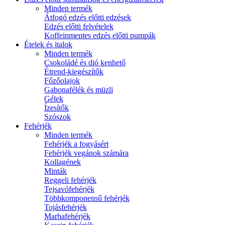
Minden termék
Átfogó edzés előtti edzések
Edzés előtti felvételek
Koffeinmentes edzés előtti pumpák
Ételek és italok
Minden termék
Csokoládé és dió kenhető
Étrend-kiegészítők
Főzőolajok
Gabonafélék és müzli
Gélek
Ízesítők
Szószok
Fehérjék
Minden termék
Fehérjék a fogyásért
Fehérjék vegánok számára
Kollagének
Minták
Reggeli fehérjék
Tejsavófehérjék
Többkomponensű fehérjék
Tojásfehérjék
Marhafehérjék