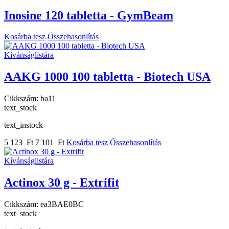
Inosine 120 tabletta - GymBeam
Kosárba tesz
Összehasonlítás
Kívánságlistára
AAKG 1000 100 tabletta - Biotech USA
Cikkszám:
ba11
text_stock
text_instock
5 123 Ft
7 101 Ft
Kosárba tesz
Összehasonlítás
Kívánságlistára
Actinox 30 g - Extrifit
Cikkszám:
ea3BAE0BC
text_stock