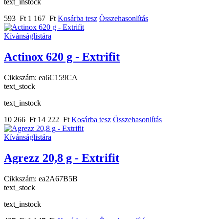
text_instock
593 Ft
1 167 Ft
Kosárba tesz
Összehasonlítás
Kívánságlistára
Actinox 620 g - Extrifit
Cikkszám:
ea6C159CA
text_stock
text_instock
10 266 Ft
14 222 Ft
Kosárba tesz
Összehasonlítás
Kívánságlistára
Agrezz 20,8 g - Extrifit
Cikkszám:
ea2A67B5B
text_stock
text_instock