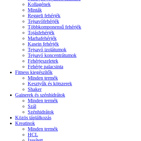
Kollagének
Minták
Reggeli fehérjék
Tejsavófehérjék
Többkomponensű fehérjék
Tojásfehérjék
Marhafehérjék
Kasein fehérjék
Tejsavó izolátumok
Tejsavó koncentrátumok
Fehérjeszeletek
Fehérje palacsinta
Fitness kiegészítők
Minden termék
Kesztyűk és kötszerek
Shaker
Gainerek és szénhidrátok
Minden termék
Szál
Szénhidrátok
Közös táplálkozás
Kreatinok
Minden termék
HCL
Ízesített