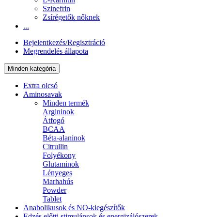
Szinefrin
Zsírégetők nőknek
...
Bejelentkezés/Regisztráció
Megrendelés állapota
Minden kategória
Extra olcsó
Aminosavak
Minden termék
Argininok
Átfogó
BCAA
Béta-alaninok
Citrullin
Folyékony
Glutaminok
Lényeges
Marhahús
Powder
Tablet
Anabolikusok és NO-kiegészítők
Edzés előtti stimulánsok és energizálószerek