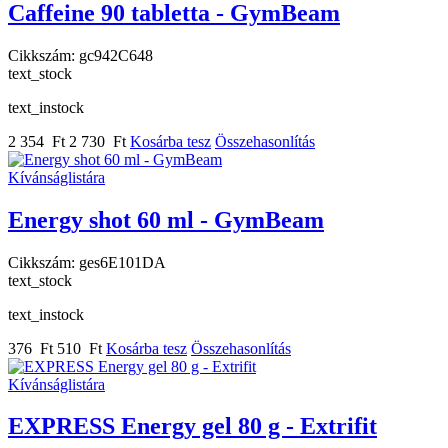
Caffeine 90 tabletta - GymBeam
Cikkszám:
gc942C648
text_stock
text_instock
2 354 Ft
2 730 Ft
Kosárba tesz
Összehasonlítás
Kívánságlistára
Energy shot 60 ml - GymBeam
Cikkszám:
ges6E101DA
text_stock
text_instock
376 Ft
510 Ft
Kosárba tesz
Összehasonlítás
Kívánságlistára
EXPRESS Energy gel 80 g - Extrifit