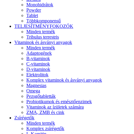
Monohidrátok
Powder
Tablet
Többkomponensű
TELJESÍTMÉNYFOKOZÓK
Minden termék
Tribulus terrestris
Vitaminok és ásványi anyagok
Minden termék
Adaptogének
B-vitaminok
C-vitaminok
D-vitaminok
Elektrolitok
Komplex vitaminok és ásványi anyagok
Magnesias
Omega
Pezsgőtabletták
Probiotikumok és emésztőenzimek
Vitaminok az ízületek számára
ZMA, ZMB és cink
Zsírégetők
Minden termék
Komplex zsírégetők
L-Karnitin