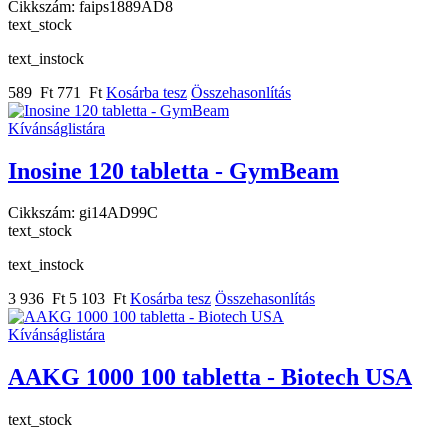
Cikkszám:
faips1889AD8
text_stock
text_instock
589 Ft
771 Ft
Kosárba tesz
Összehasonlítás
Kívánságlistára
Inosine 120 tabletta - GymBeam
Cikkszám:
gi14AD99C
text_stock
text_instock
3 936 Ft
5 103 Ft
Kosárba tesz
Összehasonlítás
Kívánságlistára
AAKG 1000 100 tabletta - Biotech USA
text_stock