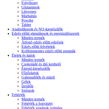
Folyékony
Glutaminok
Lényeges
Marhahús
Powder
Tablet
Anabolikusok és NO-kiegészítők
Edzés előtti stimulánsok és energizálószerek
Minden termék
Átfogó edzés előtti edzések
Edzés előtti felvételek
Koffeinmentes edzés előtti pumpák
Ételek és italok
Minden termék
Csokoládé és dió kenhető
Étrend-kiegészítők
Főzőolajok
Gabonafélék és müzli
Gélek
Ízesítők
Szószok
Fehérjék
Minden termék
Fehérjék a fogyásért
Fehérjék vegánok számára