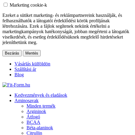
Marketing cookie-k
Ezeket a sütiket marketing- és reklámpartnereink használják, és
felhasználhatók a látogatói érdeklődési körök profiljának
létrehozására. Ezek a fájlok segítenek nekünk értékelni a
marketingkampányok hatékonyságát, jobban megérteni a látogatók
viselkedését, és esetleg érdeklődésüknek megfelelő hirdetéseket
jeleníthetünk meg.
Bezárás
Mentés
Vásárlás külföldön
Szállítási ár
Blog
Kedvezmények és eladások
Aminosavak
Minden termék
Argininok
Átfogó
BCAA
Béta-alaninok
Citrullin