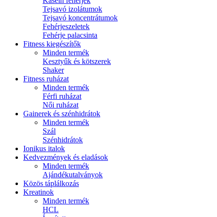
Kasein fehérjék
Tejsavó izolátumok
Tejsavó koncentrátumok
Fehérjeszeletek
Fehérje palacsinta
Fitness kiegészítők
Minden termék
Kesztyűk és kötszerek
Shaker
Fitness ruházat
Minden termék
Férfi ruházat
Női ruházat
Gainerek és szénhidrátok
Minden termék
Szál
Szénhidrátok
Ionikus italok
Kedvezmények és eladások
Minden termék
Ajándékutalványok
Közös táplálkozás
Kreatinok
Minden termék
HCL