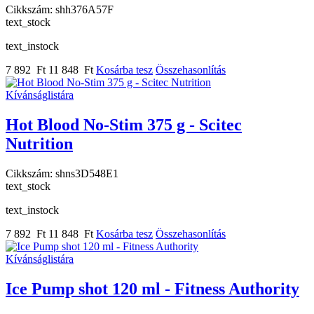
Cikkszám:
shh376A57F
text_stock
text_instock
7 892 Ft
11 848 Ft
Kosárba tesz
Összehasonlítás
Kívánságlistára
Hot Blood No-Stim 375 g - Scitec
Nutrition
Cikkszám:
shns3D548E1
text_stock
text_instock
7 892 Ft
11 848 Ft
Kosárba tesz
Összehasonlítás
Kívánságlistára
Ice Pump shot 120 ml - Fitness Authority