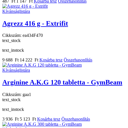
487 Ft
1 147 Ft
Kosárba tesz
Összehasonlítás
Kívánságlistára
Agrezz 416 g - Extrifit
Cikkszám:
ea434F470
text_stock
text_instock
9 688 Ft
14 222 Ft
Kosárba tesz
Összehasonlítás
Kívánságlistára
Arginine A.K.G 120 tabletta - GymBeam
Cikkszám:
gaa1
text_stock
text_instock
3 936 Ft
5 123 Ft
Kosárba tesz
Összehasonlítás