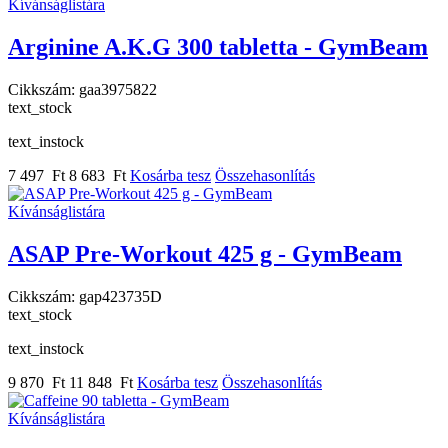
Kívánságlistára
Arginine A.K.G 300 tabletta - GymBeam
Cikkszám:
gaa3975822
text_stock
text_instock
7 497 Ft
8 683 Ft
Kosárba tesz
Összehasonlítás
Kívánságlistára
ASAP Pre-Workout 425 g - GymBeam
Cikkszám:
gap423735D
text_stock
text_instock
9 870 Ft
11 848 Ft
Kosárba tesz
Összehasonlítás
Kívánságlistára